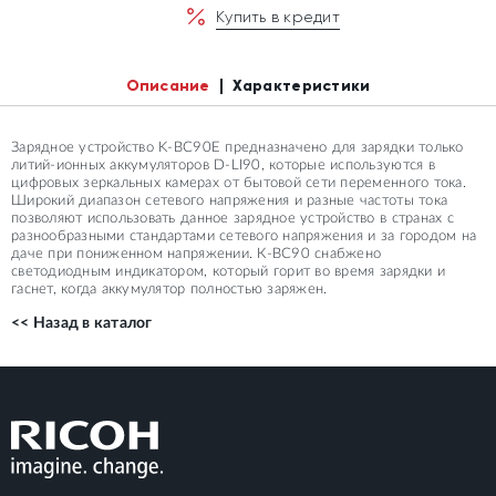
Купить в кредит
Описание
Характеристики
Зарядное устройство K-BC90E предназначено для зарядки только
литий-ионных аккумуляторов D-LI90, которые используются в
цифровых зеркальных камерах от бытовой сети переменного тока.
Широкий диапазон сетевого напряжения и разные частоты тока
позволяют использовать данное зарядное устройство в странах с
разнообразными стандартами сетевого напряжения и за городом на
даче при пониженном напряжении. К-ВС90 снабжено
светодиодным индикатором, который горит во время зарядки и
гаснет, когда аккумулятор полностью заряжен.
<< Назад в каталог