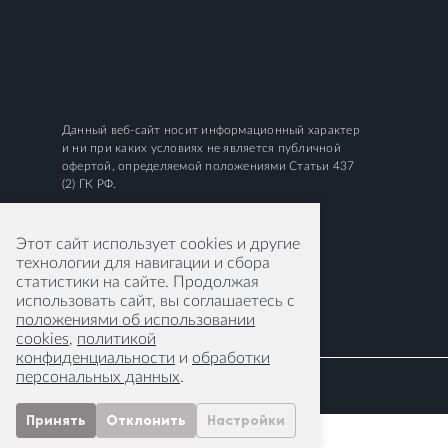
Данный веб-сайт носит информационный характер
и ни при каких условиях не является публичной
офертой, определяемой положениями Статьи 437
(2) ГК РФ.
Этот сайт использует cookies и другие
технологии для навигации и сбора
статистики на сайте. Продолжая
использовать сайт, вы соглашаетесь с
положениями об использовании
cookies
,
политикой
конфиденциальности
и
обработки
персональных данных
.
Принять
Отклонить
Настройки