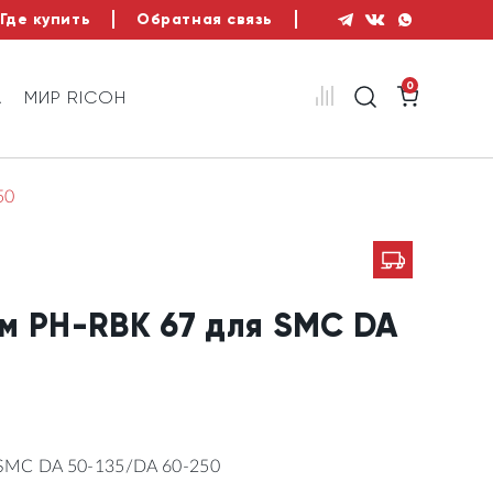
Где купить
Обратная связь
0
А
МИР RICOH
50
м PH-RBK 67 для SMC DA
SMC DA 50-135/DA 60-250