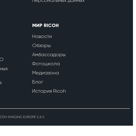
персональных данных
МИР RICOH
Новости
Обзоры
Амбассадоры
ПО
Фотошкола
ных
Медиазона
Блог
a
История Ricoh
ICOH IMAGING EUROPE S.A.S