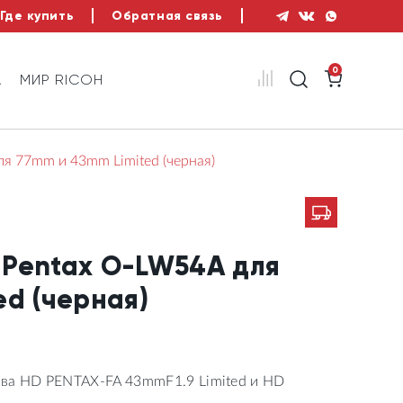
Где купить
Обратная связь
0
А
МИР RICOH
я 77mm и 43mm Limited (черная)
Pentax O-LW54A для
ed (черная)
ва HD PENTAX-FA 43mmF1.9 Limited и HD