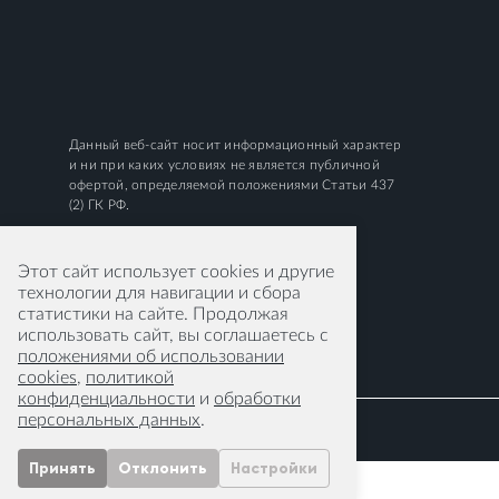
Данный веб-сайт носит информационный характер
и ни при каких условиях не является публичной
офертой, определяемой положениями Статьи 437
(2) ГК РФ.
Этот сайт использует cookies и другие
технологии для навигации и сбора
статистики на сайте. Продолжая
использовать сайт, вы соглашаетесь с
положениями об использовании
cookies
,
политикой
конфиденциальности
и
обработки
персональных данных
.
Принять
Отклонить
Настройки