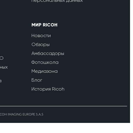
персональных данных
МИР RICOH
Новости
Обзоры
Амбассадоры
ПО
Фотошкола
ных
Медиазона
Блог
a
История Ricoh
ICOH IMAGING EUROPE S.A.S