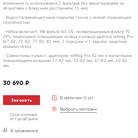
(возможность использования 2 фильтров без виньетирования на
объективах с фокусным расстоянием 15 мм);
- Водоотталкивающее нано-покрытие стекла с низкой отражающей
способностью;
- Набор включает: УФ-фильтр NC UV, поляризационный фильтр TC
CPL, переходные повышающие кольца и кольцо-адаптер Jetmag Pro
(67-82, 72-82, 77-82, 82 мм), 2 передних и 1 заднюю защитные
крышки, чехол;
- Совместимы только с адаптером JetMag Pro 82 мм и магнитными
повышающими кольцами 77-82 мм, 72-82 мм, 67-82 мм, 62-82
мм.
30 690
₽
В наличии 0 шт.
Заказать
Выбрать магазин
Срок поставки:
от 7 до 60 дней
В сравнение