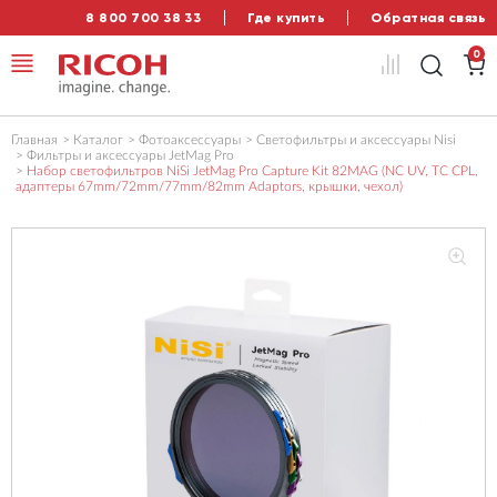
8 800 700 38 33
Где купить
Обратная связь
0
Главная
Каталог
Фотоаксессуары
Светофильтры и аксессуары Nisi
Фильтры и аксессуары JetMag Pro
Набор светофильтров NiSi JetMag Pro Capture Kit 82MAG (NC UV, TC CPL,
адаптеры 67mm/72mm/77mm/82mm Adaptors, крышки, чехол)