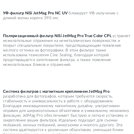
УФ-фильтр NiSi JetMag Pro NC UV
блокирует УФ-излучение с
длиной волны короче 390 нм.
Поляризационный фильтр NiSi JetMag Pro True Color CPL
устраняет
нежелательные отражения на неметаллических поверхностях и
покрыт специальным покрытием, предотвращающим появление
желтого оттенка на фотографиях. В этом фильтре также
использована технология Cine Sealing, благодаря которой
предотвращается запотевание фильтра, а также появление
нежелательных бликов и отражений.
Система фильтров с магнитным креплением JetMag Pro
разработана для фотографов, которым требуются скорость,
стабильность и универсальность в работе с оборудованием.
Благодаря инновационному магнитному дизайну, ультратонким
оправам для широкоугольных объективов и уникальному механизму
фиксации, JetMag Pro обеспечивает быструю и легкую установку и
закрепление ваших фильтров. Идеально подходит для съемки
пейзажей, ночных пейзажей, киносъемки и многого другого. Эта
система адаптируется к различным объективам, уменьшая блики