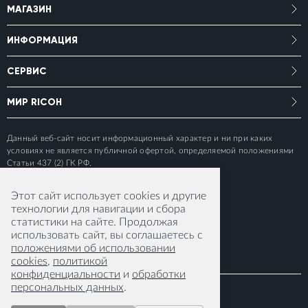
МАГАЗИН
ИНФОРМАЦИЯ
СЕРВИС
МИР RICOH
Данный веб-сайт носит информационный характер и ни при каких
условиях не является публичной офертой, определяемой положениями
Статьи 437 (2) ГК РФ.
Этот сайт использует cookies и другие
технологии для навигации и сбора
статистики на сайте. Продолжая
использовать сайт, вы соглашаетесь с
положениями об использовании
cookies
,
политикой
конфиденциальности
и
обработки
персональных данных
.
© 2015-2026 RICOH IMAGING EUROPE S.A.S