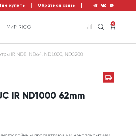
Где купить
Обратная связь
0
А
МИР RICOH
ьтры IR ND8, ND64, ND1000, ND3200
HUC IR ND1000 62mm
 многослойным просветляющим нанопокрытием