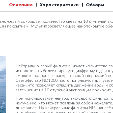
Описание
Характеристики
Обзоры
о-серый сокращает количество света на 10 ступеней экс
щим покрытием. Мультипросветляющее нанопокрытие обес
Нейтрально-серый фильтр снижает количество све
использовать более широкую диафрагму и длинну
сможете полностью раскрыть свой творческий пот
Светофильтр ND1000 часто используют для увели
часа», что позволяет сгладить движение воды и 
затемнение на 10 ступеней экспозиции подходит 
При использовании нейтрально-серого фильтра п
излучению, что может повлечь за собой нежелате
диафрагме. На нейтральные фильтры NiSi нанес
от инфракрасного излучения, что обеспечивает 