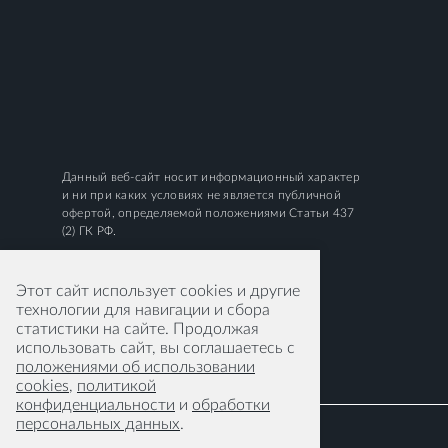
Данный веб-сайт носит информационный характер
и ни при каких условиях не является публичной
офертой, определяемой положениями Статьи 437
(2) ГК РФ.
Этот сайт использует cookies и другие
технологии для навигации и сбора
статистики на сайте. Продолжая
использовать сайт, вы соглашаетесь с
положениями об использовании
cookies
,
политикой
конфиденциальности
и
обработки
персональных данных
.