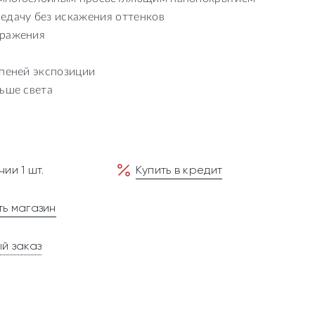
едачу без искажения оттенков
бражения
упеней экспозиции
ьше света
ии 1 шт.
Купить в кредит
ь магазин
й заказ