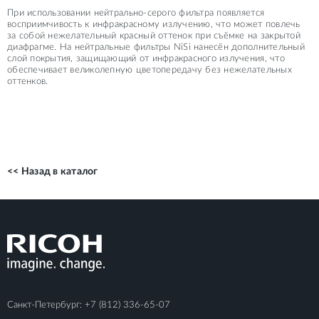
При использовании нейтрально-серого фильтра появляется
восприимчивость к инфракрасному излучению, что может повлечь
за собой нежелательный красный оттенок при съёмке на закрытой
диафрагме. На нейтральные фильтры NiSi нанесён дополнительный
слой покрытия, защищающий от инфракрасного излучения, что
обеспечивает великолепную цветопередачу без нежелательных
оттенков.
<< Назад в каталог
Санкт-Петербург:
+7 (812) 336-65-07