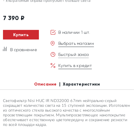
Ультратонкая оправа пропускает больше света
7 390
₽
В наличии 1 шт.
Купить
Выбрать магазин
В сравнение
Быстрый заказ
Купить в кредит
Описание
Характеристики
Светофильтр Nisi HUC IR ND32000 67mm нейтрально-серый
сокращает количество света на 15 ступеней экспозиции. Изготовлен
из оптического стекла высокого качества с многослойным
просветляющим покрытием. Мультипросветляющее нанопокрытие
обеспечивает естественную цветопередачу и сохранение резкости
по всей площади кадра.