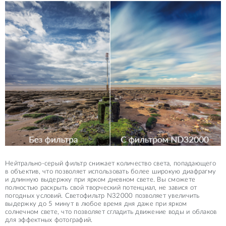
Нейтрально-серый фильтр снижает количество света, попадающего
в объектив, что позволяет использовать более широкую диафрагму
и длинную выдержку при ярком дневном свете. Вы сможете
полностью раскрыть свой творческий потенциал, не завися от
погодных условий. Светофильтр N32000 позволяет увеличить
выдержку до 5 минут в любое время дня даже при ярком
солнечном свете, что позволяет сгладить движение воды и облаков
для эффектных фотографий.