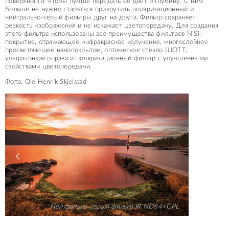
поверхности, чтобы лучше передать её цвет и глубину. С ним
больше не нужно стараться прикрутить поляризационный и
нейтрально-серый фильтры друг на друга. Фильтр сохраняет
резкость изображения и не искажает цветопередачу. Для создания
этого фильтра использованы все преимущества фильтров NiSi:
покрытие, отражающее инфракрасное излучение, многослойное
просветляющее нанопокрытие, оптическое стекло ШОТТ,
ультратонкая оправа и поляризационный фильтр с улучшенными
свойствами цветопередачи.
Фото: Ole Henrik Skjelstad
Нейтрально-серый фильтр IR ND64+CPL