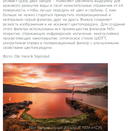
убивает сразу двух зайцев – позволяет увеличить выдержку для
красивого размытия воды и гасит нежелательные отражения от её
поверхности, чтобы лучше передать её цвет и глубину. С ним
больше не нужно стараться прикрутить поляризационный и
нейтрально-серый фильтры друг на друга. Фильтр сохраняет
резкость изображения и не искажает цветопередачу. Для создания
этого фильтра использованы все преимущества фильтров NiSi:
покрытие, отражающее инфракрасное излучение, многослойное
просветляющее нанопокрытие, оптическое стекло ШОТТ,
ультратонкая оправа и поляризационный фильтр с улучшенными
свойствами цветопередачи.
Фото: Ole Henrik Skjelstad
Нейтрально-серый фильтр IR ND64+CPL