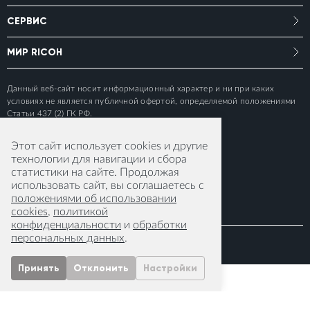
СЕРВИС
МИР RICOH
Данный веб-сайт носит информационный характер и ни при каких
условиях не является публичной офертой, определяемой положениями
Статьи 437 (2) ГК РФ.
Этот сайт использует cookies и другие
технологии для навигации и сбора
статистики на сайте. Продолжая
использовать сайт, вы соглашаетесь с
положениями об использовании
cookies
,
политикой
конфиденциальности
и
обработки
персональных данных
.
© 2015-2026 RICOH IMAGING EUROPE S.A.S
Принять
Отклонить
Настройки