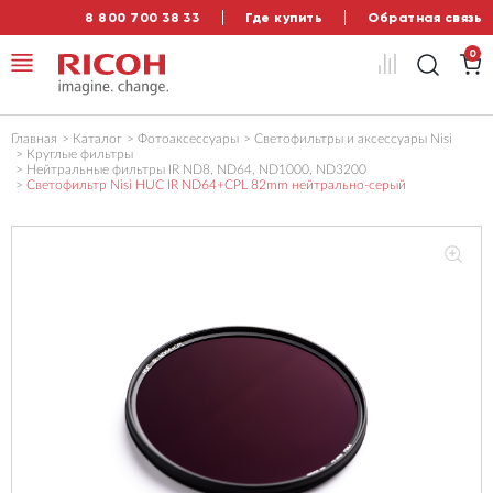
8 800 700 38 33
Где купить
Обратная связь
0
Главная
Каталог
Фотоаксессуары
Светофильтры и аксессуары Nisi
Круглые фильтры
Нейтральные фильтры IR ND8, ND64, ND1000, ND3200
Светофильтр Nisi HUC IR ND64+CPL 82mm нейтрально-серый