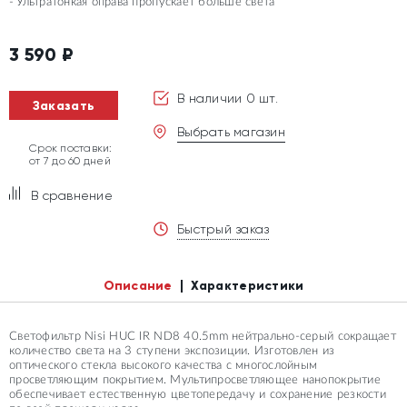
Ультратонкая оправа пропускает больше света
3 590
₽
В наличии 0 шт.
Заказать
Выбрать магазин
Срок поставки:
от 7 до 60 дней
В сравнение
Быстрый заказ
Описание
Характеристики
Светофильтр Nisi HUC IR ND8 40.5mm нейтрально-серый сокращает
количество света на 3 ступени экспозиции. Изготовлен из
оптического стекла высокого качества с многослойным
просветляющим покрытием. Мультипросветляющее нанопокрытие
обеспечивает естественную цветопередачу и сохранение резкости