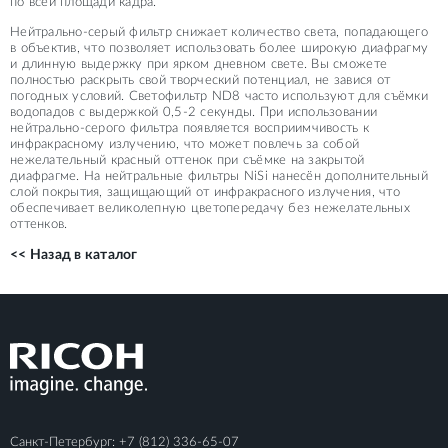
по всей площади кадра.
Нейтрально-серый фильтр снижает количество света, попадающего
в объектив, что позволяет использовать более широкую диафрагму
и длинную выдержку при ярком дневном свете. Вы сможете
полностью раскрыть свой творческий потенциал, не завися от
погодных условий. Светофильтр ND8 часто используют для съёмки
водопадов с выдержкой 0,5-2 секунды. При использовании
нейтрально-серого фильтра появляется восприимчивость к
инфракрасному излучению, что может повлечь за собой
нежелательный красный оттенок при съёмке на закрытой
диафрагме. На нейтральные фильтры NiSi нанесён дополнительный
слой покрытия, защищающий от инфракрасного излучения, что
обеспечивает великолепную цветопередачу без нежелательных
оттенков.
<< Назад в каталог
Санкт-Петербург:
+7 (812) 336-65-07