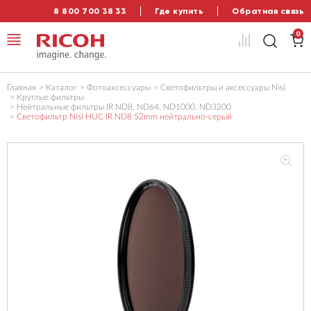
8 800 700 38 33
Где купить
Обратная связь
0
Главная
Каталог
Фотоаксессуары
Светофильтры и аксессуары Nisi
Круглые фильтры
Нейтральные фильтры IR ND8, ND64, ND1000, ND3200
Светофильтр Nisi HUC IR ND8 52mm нейтрально-серый