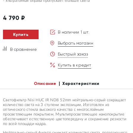
Ультратонкая оправа пропускает больше света
4 790
₽
В наличии 1 шт.
Купить
Выбрать магазин
В сравнение
Быстрый заказ
Купить в кредит
Описание
Характеристики
Светофильтр Nisi HUC IR ND8 52mm нейтрально-серый сокращает
количество света на 3 ступени экспозиции. Изготовлен из
оптического стекла высокого качества с многослойным
просветляющим покрытием. Мультипросветляющее нанопокрытие
обеспечивает естественную цветопередачу и сохранение резкости
по всей площади кадра.
Нейтрально-серый фильтр снижает количество света, попадающего