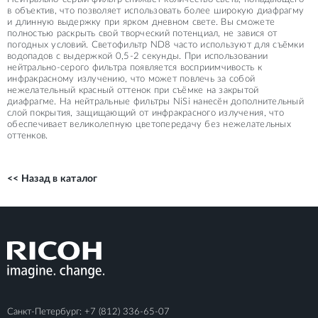
в объектив, что позволяет использовать более широкую диафрагму
и длинную выдержку при ярком дневном свете. Вы сможете
полностью раскрыть свой творческий потенциал, не завися от
погодных условий. Светофильтр ND8 часто используют для съёмки
водопадов с выдержкой 0,5-2 секунды. При использовании
нейтрально-серого фильтра появляется восприимчивость к
инфракрасному излучению, что может повлечь за собой
нежелательный красный оттенок при съёмке на закрытой
диафрагме. На нейтральные фильтры NiSi нанесён дополнительный
слой покрытия, защищающий от инфракрасного излучения, что
обеспечивает великолепную цветопередачу без нежелательных
оттенков.
<< Назад в каталог
Санкт-Петербург:
+7 (812) 336-65-07