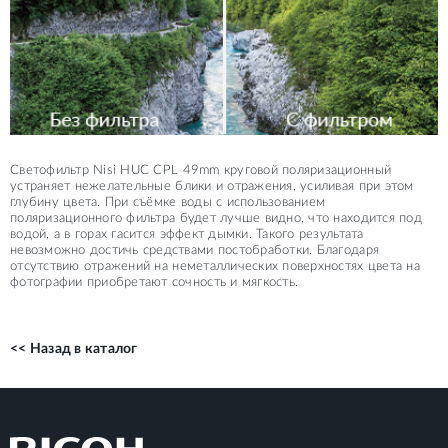
Светофильтр Nisi HUC CPL 49mm круговой поляризационный
устраняет нежелательные блики и отражения, усиливая при этом
глубину цвета. При съёмке воды с использованием
поляризационного фильтра будет лучше видно, что находится под
водой, а в горах гасится эффект дымки. Такого результата
невозможно достичь средствами постобработки. Благодаря
отсутствию отражений на неметаллических поверхностях цвета на
фотографии приобретают сочность и мягкость.
<< Назад в каталог