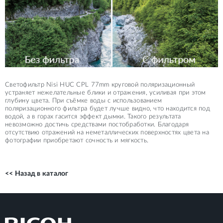
Светофильтр Nisi HUC CPL 77mm круговой поляризационный
устраняет нежелательные блики и отражения, усиливая при этом
глубину цвета. При съёмке воды с использованием
поляризационного фильтра будет лучше видно, что находится под
водой, а в горах гасится эффект дымки. Такого результата
невозможно достичь средствами постобработки. Благодаря
отсутствию отражений на неметаллических поверхностях цвета на
фотографии приобретают сочность и мягкость.
<< Назад в каталог