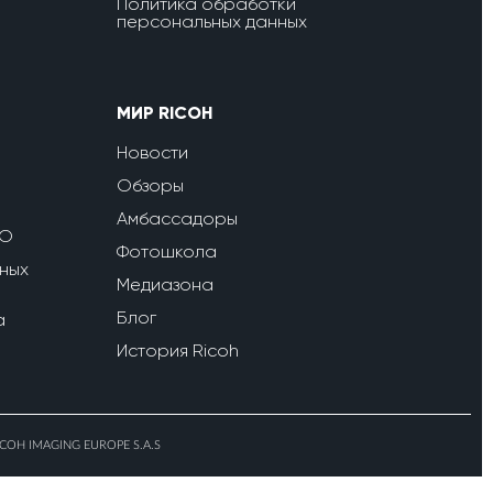
Политика обработки
персональных данных
МИР RICOH
Новости
Обзоры
Амбассадоры
ПО
Фотошкола
ных
Медиазона
Блог
a
История Ricoh
ICOH IMAGING EUROPE S.A.S