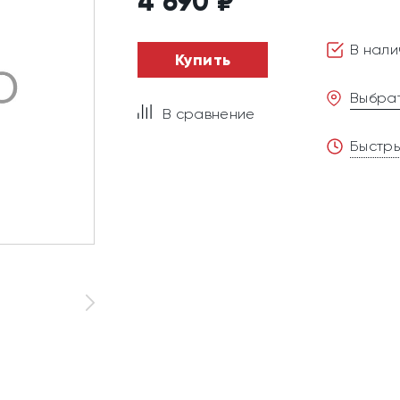
4 690
₽
В нали
Купить
Выбрат
В сравнение
Быстры