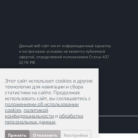
Данный веб-сайт носит информационный характер
и ни при каких условиях не является публичной
офертой, определяемой положениями Статьи 437
(2) ГК РФ.
Этот сайт использует cookies и другие
технологии для навигации и сбора
статистики на сайте. Продолжая
использовать сайт, вы соглашаетесь с
положениями об использовании
cookies
,
политикой
конфиденциальности
и
обработки
персональных данных
.
Принять
Отклонить
Настройки