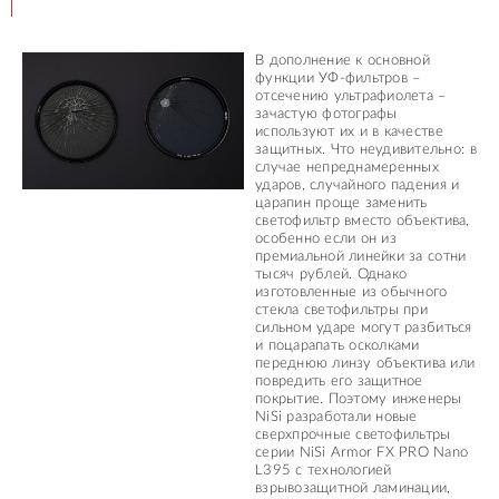
В дополнение к основной
функции УФ-фильтров –
отсечению ультрафиолета –
зачастую фотографы
используют их и в качестве
защитных. Что неудивительно: в
случае непреднамеренных
ударов, случайного падения и
царапин проще заменить
светофильтр вместо объектива,
особенно если он из
премиальной линейки за сотни
тысяч рублей. Однако
изготовленные из обычного
стекла светофильтры при
сильном ударе могут разбиться
и поцарапать осколками
переднюю линзу объектива или
повредить его защитное
покрытие. Поэтому инженеры
NiSi разработали новые
сверхпрочные светофильтры
серии NiSi Armor FX PRO Nano
L395 с технологией
взрывозащитной ламинации,