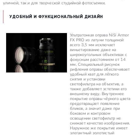
уличной, так и для творческой студийной фотосъемки.
УДОБНЫЙ И ФУНКЦИОНАЛЬНЫЙ ДИЗАЙН
Ультратонкая оправа NiSi Armor
FX PRO из латуни толщиной
всего 3,5 мм исключает
виньетирование даже на
широкоугольных объективах с
фокусным расстоянием от 14
мм. Специальный рисунок
рифления оправы обеспечивает
удобный хват для лёгкого
снятия и установки
светофильтра на объектив, а
также добавляет эстетики его
внешнему виду. Внутреннее
покрытие оправы чёрного цвета
предотвращает появление
бликов, а значит даже при
боковом и контровом
освещении светофильтр не
снижает качество изображения.
Наружное же покрытие имеет
элегантный золотистый