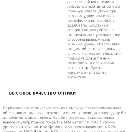
аналогичной конструкции
лобового стела автомобилей
премиум класса. Даже при
сильном ударе или взрыве
светофильтр не разобьётся
вдребезги. Созданные
специально для работы в
экстремальных условиях, они
способны выдерживать
сильные удары, обеспечивая
защиту объектива в самых
сложных условиях. Идеально
подходят для активных
фотографов и операторов,
которым требуется
максимальная защита
объектива.
ВЫСОКОЕ КАЧЕСТВО ОПТИКИ
Первоклассное оптическое стекло с высоким светопропусканием
обеспечивает высокую резкость и естественную цветопередачу без
дополнительных оттенков. На обе поверхности светофильтра
нанесено ультратонкое покрытие NiSi Armor FX PRO с низким
уровнем отражения и коэффициентом пропускания света 99%.
Технология UHD (Ultra High Definision) с поддержкой сверхвысокой