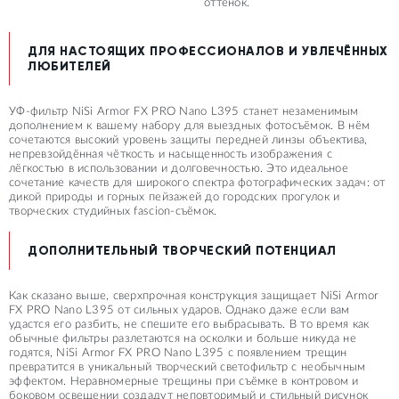
оттенок.
ДЛЯ НАСТОЯЩИХ ПРОФЕССИОНАЛОВ И УВЛЕЧЁННЫХ
ЛЮБИТЕЛЕЙ
УФ-фильтр NiSi Armor FX PRO Nano L395 станет незаменимым
дополнением к вашему набору для выездных фотосъёмок. В нём
сочетаются высокий уровень защиты передней линзы объектива,
непревзойдённая чёткость и насыщенность изображения с
лёгкостью в использовании и долговечностью. Это идеальное
сочетание качеств для широкого спектра фотографических задач: от
дикой природы и горных пейзажей до городских прогулок и
творческих студийных fascion-съёмок.
ДОПОЛНИТЕЛЬНЫЙ ТВОРЧЕСКИЙ ПОТЕНЦИАЛ
Как сказано выше, сверхпрочная конструкция защищает NiSi Armor
FX PRO Nano L395 от сильных ударов. Однако даже если вам
удастся его разбить, не спешите его выбрасывать. В то время как
обычные фильтры разлетаются на осколки и больше никуда не
годятся, NiSi Armor FX PRO Nano L395 с появлением трещин
превратится в уникальный творческий светофильтр с необычным
эффектом. Неравномерные трещины при съёмке в контровом и
боковом освещении создадут неповторимый и стильный рисунок