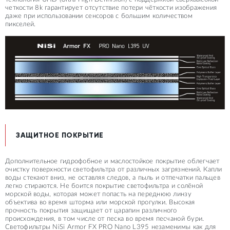
четкости 8k гарантирует отсутствие потери чёткости изображения
даже при использовании сенсоров с большим количеством
пикселей.
ЗАЩИТНОЕ ПОКРЫТИЕ
Дополнительное гидрофобное и маслостойкое покрытие облегчает
очистку поверхности светофильтра от различных загрязнений. Капли
воды стекают вниз, не оставляя следов, а пыль и отпечатки пальцев
легко стираются. Не боится покрытие светофильтра и солёной
морской воды, которая может попасть на переднюю линзу
объектива во время шторма или морской прогулки. Высокая
прочность покрытия защищает от царапин различного
происхождения, в том числе от песка во время песчаной бури.
Светофильтры NiSi Armor FX PRO Nano L395 незаменимы как для