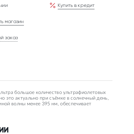
чии
Купить в кредит
ь магазин
й заказ
ильтра большое количество ультрафиолетовых
но это актуально при съёмке в солнечный день,
линой волны менее 395 нм, обеспечивает
ИИ