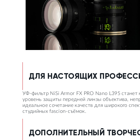
ДЛЯ НАСТОЯЩИХ ПРОФЕСС
УФ-фильтр NiSi Armor FX PRO Nano L395 станет
уровень защиты передней линзы объектива, неп
идеальное сочетание качеств для широкого спек
студийных fascion-съёмок.
ДОПОЛНИТЕЛЬНЫЙ ТВОРЧЕ