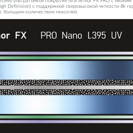
несено ультратонкое покрытие NiSi Armor FX PRO с низки
igh Definision) с поддержкой сверхвысокой четкости 8k г
с большим количеством пикселей.