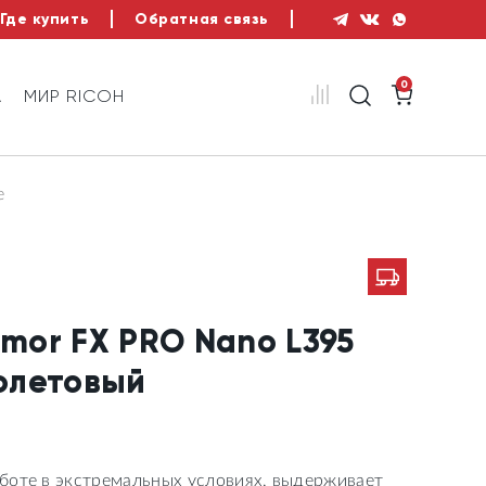
Где купить
Обратная связь
0
А
МИР RICOH
е
rmor FX PRO Nano L395
олетовый
боте в экстремальных условиях, выдерживает