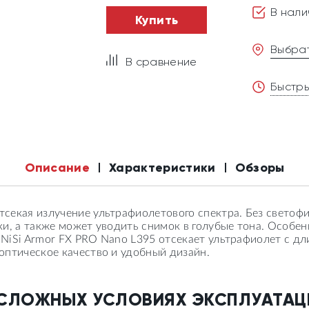
В нали
Купить
Выбрат
В сравнение
Быстры
Описание
Характеристики
Обзоры
секая излучение ультрафиолетового спектра. Без светоф
и, а также может уводить снимок в голубые тона. Особен
в NiSi Armor FX PRO Nano L395 отсекает ультрафиолет с д
оптическое качество и удобный дизайн.
 СЛОЖНЫХ УСЛОВИЯХ ЭКСПЛУАТАЦ