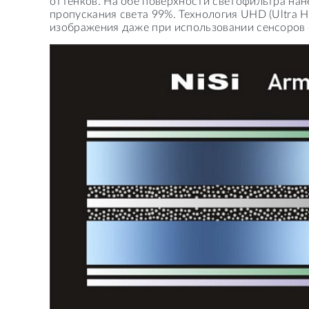
оттенков. На обе поверхности светофильтра на
пропускания света 99%. Технология UHD (Ultra H
изображения даже при использовании сенсоров 