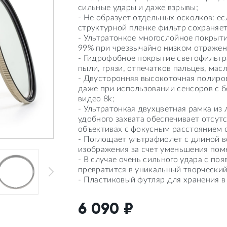
сильные удары и даже взрывы;
- Не образует отдельных осколков: ес
структурной пленке фильтр сохраняет
- Ультратонкое многослойное покрыт
99% при чрезвычайно низком отражен
- Гидрофобное покрытие светофильтра
пыли, грязи, отпечатков пальцев, мас
- Двусторонняя высокоточная полиро
даже при использовании сенсоров с 
видео 8k;
- Ультратонкая двухцветная рамка из
удобного захвата обеспечивает отсут
объективах с фокусным расстоянием о
- Поглощает ультрафиолет с длиной в
изображения за счет уменьшения поме
- В случае очень сильного удара с по
превратится в уникальный творчески
- Пластиковый футляр для хранения в
6 090
₽