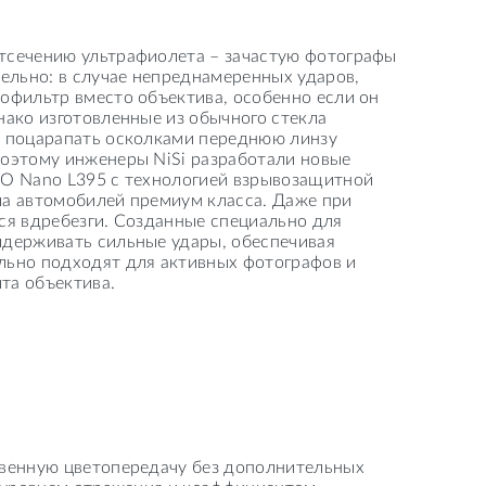
тсечению ультрафиолета – зачастую фотографы
тельно: в случае непреднамеренных ударов,
офильтр вместо объектива, особенно если он
нако изготовленные из обычного стекла
и поцарапать осколками переднюю линзу
Поэтому инженеры NiSi разработали новые
RO Nano L395 с технологией взрывозащитной
ла автомобилей премиум класса. Даже при
ся вдребезги. Созданные специально для
ыдерживать сильные удары, обеспечивая
льно подходят для активных фотографов и
та объектива.
твенную цветопередачу без дополнительных