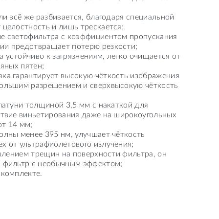
ли всё же разбивается, благодаря специальной
 целостность и лишь трескается;
ие светофильтра с коэффициентом пропускания
ии предотвращает потерю резкости;
 устойчиво к загрязнениям, легко очищается от
ляных пятен;
вка гарантирует высокую чёткость изображения
большим разрешением и сверхвысокую чёткость
 латуни толщиной 3,5 мм с накаткой для
ствие виньетирования даже на широкоугольных
т 14 мм;
олны менее 395 нм, улучшает чёткость
х от ультрафиолетового излучения;
явлением трещин на поверхности фильтра, он
й фильтр с необычным эффектом;
 комплекте.