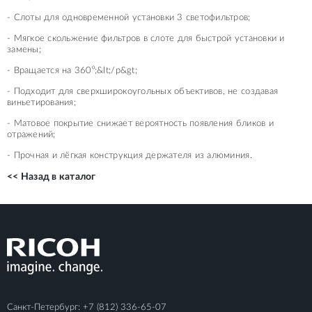
- Слоты для одновременной установки 3 светофильтров;
- Мягкое скольжение фильтров в слоте для быстрой установки и
замены;
- Вращается на 360⁰;&lt;/p&gt;
- Подходит для сверхширокоугольных объективов, не создавая
виньетирования;
- Матовое покрытие снижает вероятность появления бликов и
отражений;
- Прочная и лёгкая конструкция держателя из алюминия.
<< Назад в каталог
Санкт-Петербург:
+7 (812) 336-65-07