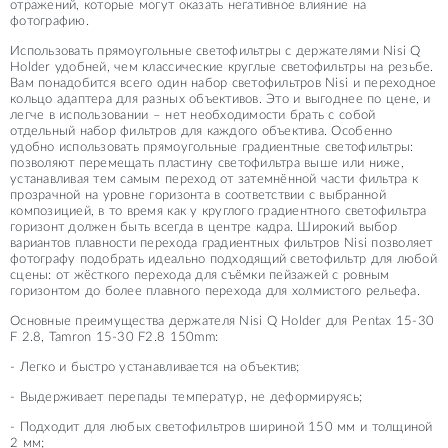
отражений, которые могут оказать негативное влияние на
фотографию.
Использовать прямоугольные светофильтры с держателями Nisi Q
Holder удобней, чем классические круглые светофильтры на резьбе.
Вам понадобится всего один набор светофильтров Nisi и переходное
кольцо адаптера для разных объективов. Это и выгоднее по цене, и
легче в использовании – нет необходимости брать с собой
отдельный набор фильтров для каждого объектива. Особенно
удобно использовать прямоугольные градиентные светофильтры:
позволяют перемещать пластину светофильтра выше или ниже,
устанавливая тем самым переход от затемнённой части фильтра к
прозрачной на уровне горизонта в соответствии с выбранной
композицией, в то время как у круглого градиентного светофильтра
горизонт должен быть всегда в центре кадра. Широкий выбор
вариантов плавности перехода градиентных фильтров Nisi позволяет
фотографу подобрать идеально подходящий светофильтр для любой
сцены: от жёсткого перехода для съёмки пейзажей с ровным
горизонтом до более плавного перехода для холмистого рельефа.
Основные преимущества держателя Nisi Q Holder для Pentax 15-30
F 2.8, Tamron 15-30 F2.8 150mm:
- Легко и быстро устанавливается на объектив;
- Выдерживает перепады температур, не деформируясь;
- Подходит для любых светофильтров шириной 150 мм и толщиной
2 мм;