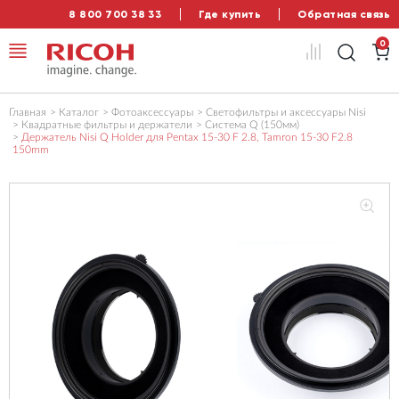
8 800 700 38 33
Где купить
Обратная связь
0
Главная
Каталог
Фотоаксессуары
Светофильтры и аксессуары Nisi
Квадратные фильтры и держатели
Система Q (150мм)
Держатель Nisi Q Holder для Pentax 15-30 F 2.8, Tamron 15-30 F2.8
150mm