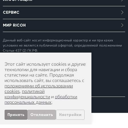
СЕРВИС
МИР RICOH
Данный веб-сайт носит информационный характер и ни при каких
условиях не является публичной офертой, определяемой положениями
Статьи 437 (2) ГК РФ.
Этот сайт использует cookies и другие
технологии для навигации и сбора
статистики на сайте. Продолжая
использовать сайт, вы соглашаетесь с
положениями об использовании
cookies
,
политикой
конфиденциальности
и
обработки
персональных данных
.
© 2015-2026 RICOH IMAGING EUROPE S.A.S
Принять
Отклонить
Настройки