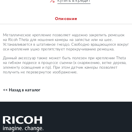
Купить в кредит
Описание
Металлическое крепление позволяет надежно закрепить ремешок
на Ricoh Theta для ношения камеры на запястье или на шее.
Устанавливается в штативное гнездо. Свободно вращающееся вокруг
оси крепления ушко препятствует перекручиванию ремешка.
Данный аксессуар также может быть полезен при креплении Theta
на гибком подвесе в процессе съемки (к снаряжению, ветке дерева,
элементу освещения и пр). При этом датчик камеры позволяет
получить не перевернутое изображение.
<< Назад в каталог