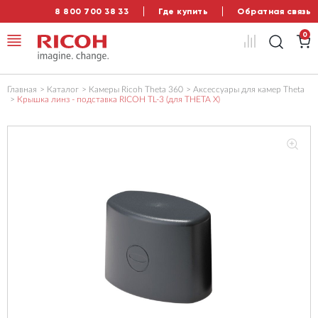
8 800 700 38 33
Где купить
Обратная связь
0
Главная
Каталог
Камеры Ricoh Theta 360
Аксессуары для камер Theta
Крышка линз - подставка RICOH TL-3 (для THETA X)