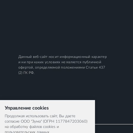
Данный веб-сайт носит информационный характер
и ни при каких условиях не является публичной
офертой, определяемой положениями Статьи 437
(2) ГК РФ.
Управление cookies
Продолжая использовать сайт, Вы даете
согласие ООО "Зума" (ОГРН 1177847203060)
на обработку файлов cookies и
пользовательских данных.