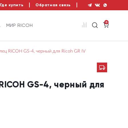
Где купить
Обратная связь
0
А
МИР RICOH
лец RICOH GS-4, черный для Ricoh GR IV
RICOH GS-4, черный для