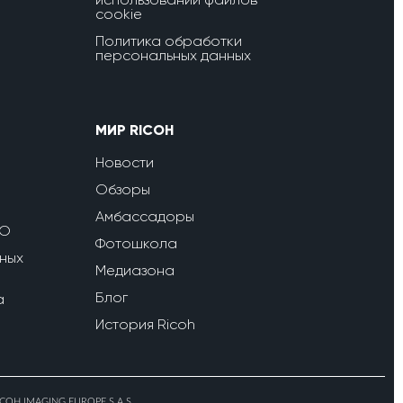
cookie
Политика обработки
персональных данных
МИР RICOH
Новости
Обзоры
Амбассадоры
ПО
Фотошкола
ных
Медиазона
Блог
a
История Ricoh
ICOH IMAGING EUROPE S.A.S