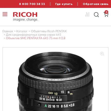
8 800 700 38 33
Где купить
Обратная связь
0
Главная
Каталог
Объективы Ricoh PENTAX
Для среднеформатных камер серии 645
Объектив SMC PENTAX FA 645 75 mm f/2.8