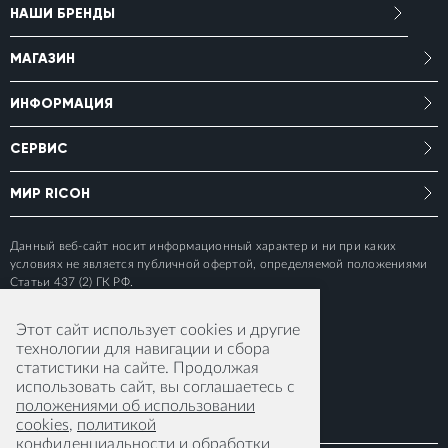
НАШИ БРЕНДЫ
МАГАЗИН
ИНФОРМАЦИЯ
СЕРВИС
МИР RICOH
Данный веб-сайт носит информационный характер и ни при каких
условиях не является публичной офертой, определяемой положениями
Статьи 437 (2) ГК РФ.
Этот сайт использует cookies и другие
технологии для навигации и сбора
статистики на сайте. Продолжая
использовать сайт, вы соглашаетесь с
положениями об использовании
cookies
,
политикой
конфиденциальности
и
обработки