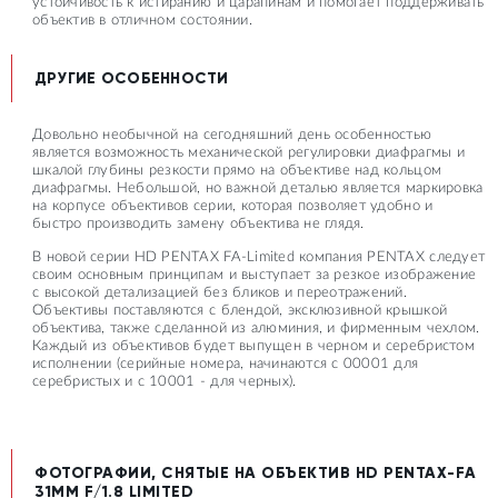
устойчивость к истиранию и царапинам и помогает поддерживать
объектив в отличном состоянии.
ДРУГИЕ ОСОБЕННОСТИ
Довольно необычной на сегодняшний день особенностью
является возможность механической регулировки диафрагмы и
шкалой глубины резкости прямо на объективе над кольцом
диафрагмы. Небольшой, но важной деталью является маркировка
на корпусе объективов серии, которая позволяет удобно и
быстро производить замену объектива не глядя.
В новой серии HD PENTAX FA-Limited компания PENTAX следует
своим основным принципам и выступает за резкое изображение
с высокой детализацией без бликов и переотражений.
Объективы поставляются с блендой, эксклюзивной крышкой
объектива, также сделанной из алюминия, и фирменным чехлом.
Каждый из объективов будет выпущен в черном и серебристом
исполнении (серийные номера, начинаются с 00001 для
серебристых и с 10001 - для черных).
ФОТОГРАФИИ, СНЯТЫЕ НА ОБЪЕКТИВ HD PENTAX-FA
31MM F/1.8 LIMITED