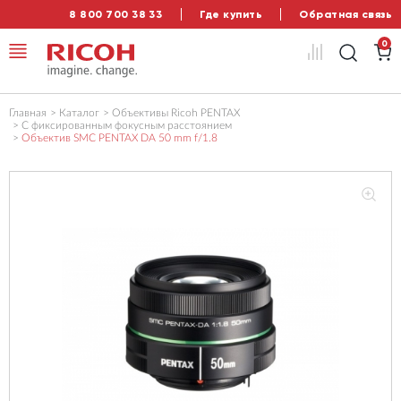
8 800 700 38 33
Где купить
Обратная связь
0
Главная
Каталог
Объективы Ricoh PENTAX
С фиксированным фокусным расстоянием
Объектив SMC PENTAX DA 50 mm f/1.8