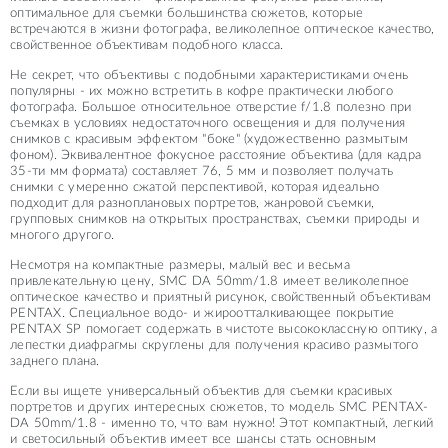
оптимальное для съемки большинства сюжетов, которые
встречаются в жизни фотографа, великолепное оптическое качество,
свойственное объективам подобного класса.
Не секрет, что объективы с подобными характеристиками очень
популярны - их можно встретить в кофре практически любого
фотографа. Большое относительное отверстие f/1.8 полезно при
съемках в условиях недостаточного освещения и для получения
снимков с красивым эффектом "боке" (художественно размытым
фоном). Эквивалентное фокусное расстояние объектива (для кадра
35-ти мм формата) составляет 76, 5 мм и позволяет получать
снимки с умеренно сжатой перспективой, которая идеально
подходит для разноплановых портретов, жанровой съемки,
групповых снимков на открытых пространствах, съемки природы и
многого другого.
Несмотря на компактные размеры, малый вес и весьма
привлекательную цену, SMC DA 50mm/1.8 имеет великолепное
оптическое качество и приятный рисунок, свойственный объективам
PENTAX. Специальное водо- и жироотталкивающее покрытие
PENTAX SP помогает содержать в чистоте высококлассную оптику, а
лепестки диафрагмы скруглены для получения красиво размытого
заднего плана.
Если вы ищете универсальный объектив для съемки красивых
портретов и других интересных сюжетов, то модель SMC PENTAX-
DA 50mm/1.8 - именно то, что вам нужно! Этот компактный, легкий
и светосильный объектив имеет все шансы стать основным