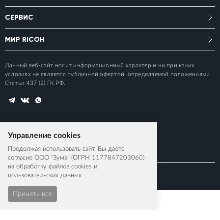
СЕРВИС
МИР RICOH
Данный веб-сайт носит информационный характер и ни при каких
условиях не является публичной офертой, определяемой положениями
Статьи 437 (2) ГК РФ.
Управление cookies
Продолжая использовать сайт, Вы даете
согласие ООО "Зума" (ОГРН 1177847203060)
на обработку файлов cookies и
пользовательских данных.
© 2015-2026 RICOH IMAGING EUROPE S.A.S
Принять все