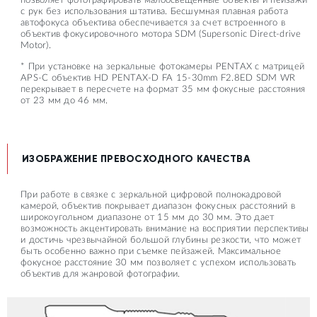
позволяет фотографировать малоосвещенные объекты и пейзажи
с рук без использования штатива. Бесшумная плавная работа
автофокуса объектива обеспечивается за счет встроенного в
объектив фокусировочного мотора SDM (Supersonic Direct-drive
Motor).
* При установке на зеркальные фотокамеры PENTAX с матрицей
APS-C объектив HD PENTAX-D FA 15-30mm F2.8ED SDM WR
перекрывает в пересчете на формат 35 мм фокусные расстояния
от 23 мм до 46 мм.
ИЗОБРАЖЕНИЕ ПРЕВОСХОДНОГО КАЧЕСТВА
При работе в связке с зеркальной цифровой полнокадровой
камерой, объектив покрывает диапазон фокусных расстояний в
широкоугольном диапазоне от 15 мм до 30 мм. Это дает
возможность акцентировать внимание на восприятии перспективы
и достичь чрезвычайной большой глубины резкости, что может
быть особенно важно при съемке пейзажей. Максимальное
фокусное расстояние 30 мм позволяет с успехом использовать
объектив для жанровой фотографии.