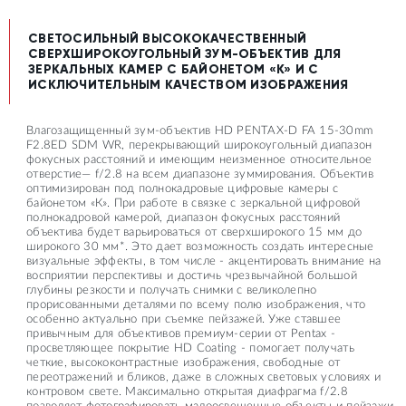
CВЕТОСИЛЬНЫЙ ВЫСОКОКАЧЕСТВЕННЫЙ
СВЕРХШИРОКОУГОЛЬНЫЙ ЗУМ-ОБЪЕКТИВ ДЛЯ
ЗЕРКАЛЬНЫХ КАМЕР С БАЙОНЕТОМ «К» И С
ИСКЛЮЧИТЕЛЬНЫМ КАЧЕСТВОМ ИЗОБРАЖЕНИЯ
Влагозащищенный зум-объектив HD PENTAX-D FA 15-30mm
F2.8ED SDM WR, перекрывающий широкоугольный диапазон
фокусных расстояний и имеющим неизменное относительное
отверстие— f/2.8 на всем диапазоне зуммирования. Объектив
оптимизирован под полнокадровые цифровые камеры с
байонетом «К». При работе в связке с зеркальной цифровой
полнокадровой камерой, диапазон фокусных расстояний
объектива будет варьироваться от сверхширокого 15 мм до
широкого 30 мм*. Это дает возможность создать интересные
визуальные эффекты, в том числе - акцентировать внимание на
восприятии перспективы и достичь чрезвычайной большой
глубины резкости и получать снимки с великолепно
прорисованными деталями по всему полю изображения, что
особенно актуально при съемке пейзажей. Уже ставшее
привычным для объективов премиум-серии от Pentax -
просветляющее покрытие HD Coating - помогает получать
четкие, высококонтрастные изображения, свободные от
переотражений и бликов, даже в сложных световых условиях и
контровом свете. Максимально открытая диафрагма f/2.8