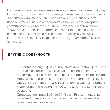
На линзы объектива нанесено инновационное покрытие HD (High
Definition), которое вместе с традиционными покрытиями Pentax
для оптических линз уменьшает отражающую способность
поверхностей линз и обеспечивает отличное и равномерное
светопропускание во всем видимом спектре световых лучей.
Таким образом, объектив обеспечивает отличное контрастное
изображение с точной цветопередачей даже в условиях
контрового света. *HD сокращение от High Definition (высокая
четкость).
ДРУГИЕ ОСОБЕННОСТИ
Объектив оснащен фирменной системой Pentax Quick-Shift,
которая позволяет пользователю мгновенно перейти в
режим ручного наведения на резкость простым поворотом
фокусировочного кольца, находясь в режиме автофокуса.
Скругленные лепестки диафрагмы для создания красивого
художественного размытия объектов, не попавших в зону
резкости.
Специальное гидрофобное SP (Super Protect) покрытие
передней линзы защищает объектив от загрязнений и
облегчает чистку оптики.