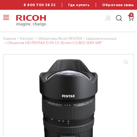
8 800 700 38 33
Где купить
Обратная связь
0
Главная
Каталог
Объективы Ricoh PENTAX
Широкоугольные
Объектив HD PENTAX D FA 15-30 mm f/2.8ED SDM WR*