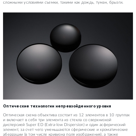
сложными условиями съемки, такими как дождь, туман, брызги.
Оптические технологии непревзойденного уровня
Оптическая схема объектива состоит из 12 элементов в 10 группах
и включает в себя три элемента из стекла со сверхнизкой
дисперсией Super ED (Extra-low Dispersion) и один асферический
элемент, за счет чего уменьшаются сферические и хроматические
аберрации (в том числе кривизна поля изображения), а также