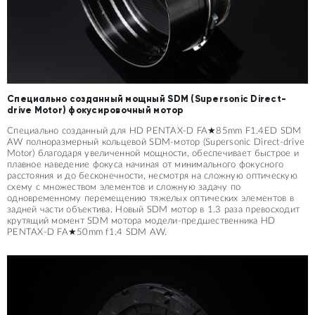
Специально созданный мощный SDM (Supersonic Direct-
drive Motor) фокусировочный мотор
Специально созданный для HD PENTAX-D FA★85mm F1.4ED SDM
AW полноразмерный кольцевой SDM-мотор (Supersonic Direct-drive
Motor) благодаря увеличенной мощности, обеспечивает быстрое и
плавное наведение фокуса начиная от минимального фокусного
расстояния и до бесконечности, несмотря на сложную оптическую
схему с множеством элементов и сложную задачу по
одновременному перемещению тяжелых оптических элементов в
задней части объектива. Новый SDM мотор в 1.3 раза превосходит
крутящий момент SDM мотора модели-предшественника HD
PENTAX-D FA★50mm f1.4 SDM AW.