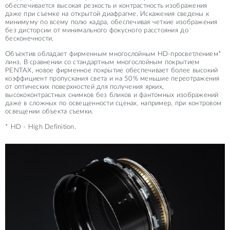
обеспечивается высокая резкость и контрастность изображения
даже при съемке на открытой диафрагме. Искажения сведены к
минимуму по всему полю кадра, обеспечивая четкие изображения
без дисторсии от минимального фокусного расстояния до
бесконечности.
Объектив обладает фирменным многослойным HD-просветлением*
линз. В сравнении со стандартным многослойным покрытием
PENTAX, новое фирменное покрытие обеспечивает более высокий
коэффициент пропускания света и на 50% меньшие переотражения
от оптических поверхностей для получения ярких,
высококонтрастных снимков без бликов и фантомных изображений
даже в сложных по освещенности сценах, например, при контровом
освещении объекта съемки.
* HD - High Definition.