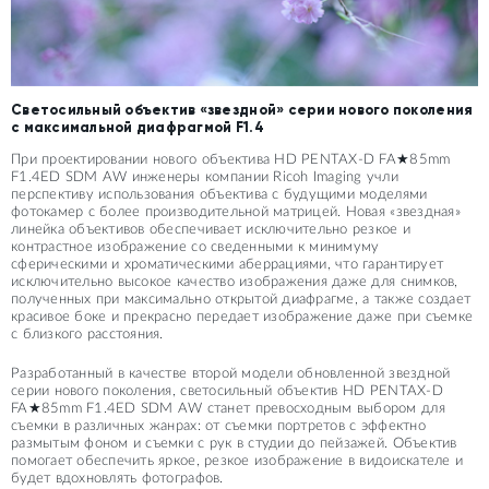
Светосильный объектив «звездной» серии нового поколения
с максимальной диафрагмой F1.4
При проектировании нового объектива HD PENTAX-D FA★85mm
F1.4ED SDM AW инженеры компании Ricoh Imaging учли
перспективу использования объектива с будущими моделями
фотокамер с более производительной матрицей. Новая «звездная»
линейка объективов обеспечивает исключительно резкое и
контрастное изображение со сведенными к минимуму
сферическими и хроматическими аберрациями, что гарантирует
исключительно высокое качество изображения даже для снимков,
полученных при максимально открытой диафрагме, а также создает
красивое боке и прекрасно передает изображение даже при съемке
с близкого расстояния.
Разработанный в качестве второй модели обновленной звездной
серии нового поколения, светосильный объектив HD PENTAX-D
FA★85mm F1.4ED SDM AW станет превосходным выбором для
съемки в различных жанрах: от съемки портретов с эффектно
размытым фоном и съемки с рук в студии до пейзажей. Объектив
помогает обеспечить яркое, резкое изображение в видоискателе и
будет вдохновлять фотографов.