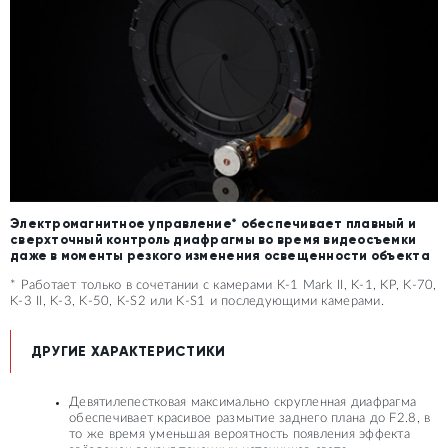
Электромагнитное управление* обеспечивает плавный и
сверхточный контроль диафрагмы во время видеосъемки
даже в моменты резкого изменения освещенности объекта
* Работает только в сочетании с камерами K-1 Mark II, K-1, KP, K-70,
K-3 II, K-3, K-50, K-S2 или K-S1 и последующими камерами.
ДРУГИЕ ХАРАКТЕРИСТИКИ
Девятилепестковая максимально скругленная диафрагма
обеспечивает красивое размытие заднего плана до F2.8, в
то же время уменьшая вероятность появления эффекта