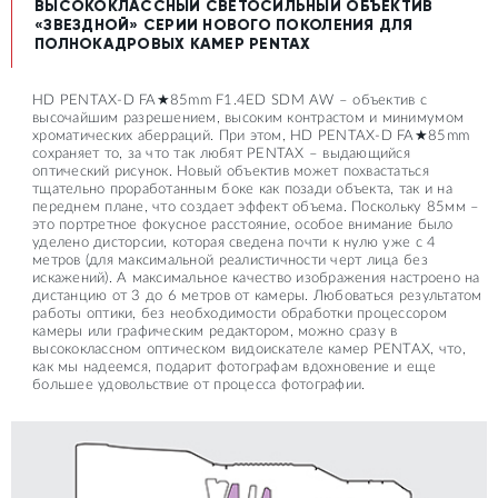
ВЫСОКОКЛАССНЫЙ СВЕТОСИЛЬНЫЙ ОБЪЕКТИВ
«ЗВЕЗДНОЙ» СЕРИИ НОВОГО ПОКОЛЕНИЯ ДЛЯ
ПОЛНОКАДРОВЫХ КАМЕР PENTAX
HD PENTAX-D FA★85mm F1.4ED SDM AW – объектив с
высочайшим разрешением, высоким контрастом и минимумом
хроматических аберраций. При этом, HD PENTAX-D FA★85mm
сохраняет то, за что так любят PENTAX – выдающийся
оптический рисунок. Новый объектив может похвастаться
тщательно проработанным боке как позади объекта, так и на
переднем плане, что создает эффект объема. Поскольку 85мм –
это портретное фокусное расстояние, особое внимание было
уделено дисторсии, которая сведена почти к нулю уже с 4
метров (для максимальной реалистичности черт лица без
искажений). А максимальное качество изображения настроено на
дистанцию от 3 до 6 метров от камеры. Любоваться результатом
работы оптики, без необходимости обработки процессором
камеры или графическим редактором, можно сразу в
высококлассном оптическом видоискателе камер PENTAX, что,
как мы надеемся, подарит фотографам вдохновение и еще
большее удовольствие от процесса фотографии.