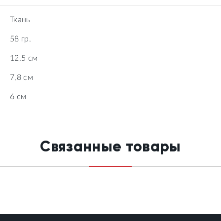
Ткань
58 гр.
12,5 см
7,8 см
6 см
Связанные товары