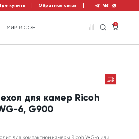
Где купить
Обратная связь
0
А
МИР RICOH
ехол для камер Ricoh
WG-6, G900
одит для компактной камеры Ricoh WG-6 или