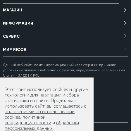
МАГАЗИН
ИНФОРМАЦИЯ
СЕРВИС
МИР RICOH
Данный веб-сайт носит информационный характер и ни при каких
условиях не является публичной офертой, определяемой положениями
Статьи 437 (2) ГК РФ.
Этот сайт использует cookies и другие
технологии для навигации и сбора
статистики на сайте. Продолжая
использовать сайт, вы соглашаетесь с
положениями об использовании
cookies
,
политикой
конфиденциальности
и
обработки
персональных данных
.
© 2015-2026 RICOH IMAGING EUROPE S.A.S