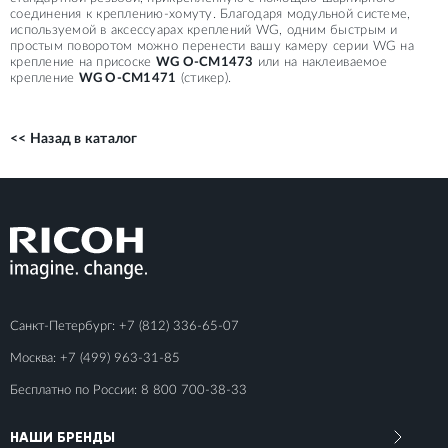
соединения к креплению-хомуту. Благодаря модульной системе,
используемой в аксессуарах креплений WG, одним быстрым и
простым поворотом можно перенести вашу камеру серии WG на
крепление на присоске
WG O-CM1473
или на наклеиваемое
крепление
WG O-CM1471
(стикер).
<< Назад в каталог
Санкт-Петербург:
+7 (812) 336-65-07
Москва:
+7 (499) 963-31-85
Бесплатно по России:
8 800 700-38-33
НАШИ БРЕНДЫ