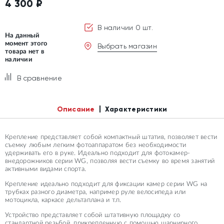
4 300
₽
В наличии 0 шт.
На данный
момент этого
Выбрать магазин
товара нет в
наличии
В сравнение
Описание
Характеристики
Крепление представляет собой компактный штатив, позволяет вести
съемку любым легким фотоаппаратом без необходимости
удерживать его в руке. Идеально подходит для фотокамер-
внедорожников серии WG, позволяя вести съемку во время занятий
активными видами спорта.
Крепление идеально подходит для фиксации камер серии WG на
трубках разного диаметра, например руле велосипеда или
мотоцикла, каркасе дельтаплана и т.п.
Устройство представляет собой штативную площадку со
стандартной резьбой, прикрепленную с помощью шарнирного