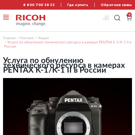
8 800 700 38 33
Где купить
Обратная связь
0
Главная
Магазин
Акции
Услуга по обнулению технического ресурса в камерах PENTAX K-1/K-1 II в
России
Услуга по обнулению
технического ресурса в камерах
PENTAX K-1/K-1 II в России