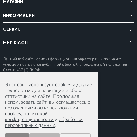
МАГАЗИН
ИНФОРМАЦИЯ
СЕРВИС
МИР RICOH
Данный веб-сайт носит информационный характер и ни при каких
условиях не является публичной офертой, определяемой положениями
Статьи 437 (2) ГК РФ.
Этот сайт использует cookies и другие
технологии для навигации и сбора
статистики на сайте. Продолжая
использовать сайт, вы соглашаетесь с
положениями об использовании
cookies
,
политикой
конфиденциальности
и
обработки
персональных данных
.
© 2015-2026 RICOH IMAGING EUROPE S.A.S