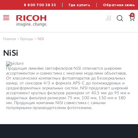
8 800 700 38 33
Где купить
Обратная связь
0
Главная
Бренды
NiSi
NiSi
Продукция линейки светофильтров NiSi отличается широким
ассортиментом и совместима с многими моделями объективов.
От классических компактных фотоаппаратов до беззеркальных
камер, от сенсоров 4/3 и формата APS-C до полнокадровых и
среднеформатных зеркальных систем. NISI предлагает широкий
ассортимент круглых фильтров размером от 40,5 мм до 95 мм и
квадратных фильтров размером 75 мм, 100 мм, 150 мм и 180
мм. Продукция компании NISI совместима с самыми
популярными производителями фототехники.