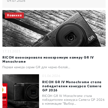
09.07.2026
Новинка
17.11.2025
RICOH анонсировала монохромную камеру GR IV
Monochrome
Первая камера серии GR для черно-белой...
01.06.2026
RICOH GR IV Monochrome стала
победителем конкурса Camera
GP 2026
RICOH GR IV Monochrome стала
победителем конкурса Camera GP 2026
в номинации "Выбор...