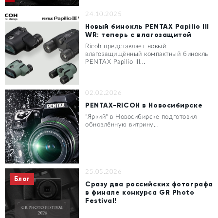
24.10.2025
Новый бинокль PENTAX Papilio III
WR: теперь с влагозащитой
Ricoh представляет новый
влагозащищённый компактный бинокль
PENTAX Papilio III...
02.02.2026
PENTAX-RICOH в Новосибирске
"Яркий" в Новосибирске подготовил
обновлённую витрину...
25.05.2026
Блог
Сразу два российских фотографа
в финале конкурса GR Photo
Festival!