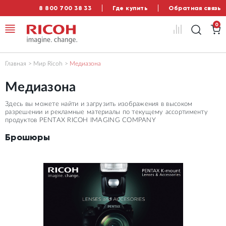
8 800 700 38 33
Где купить
Обратная связь
0
Главная
Мир Ricoh
Медиазона
Медиазона
Здесь вы можете найти и загрузить изображения в высоком
разрешении и рекламные материалы по текущему ассортименту
продуктов PENTAX RICOH IMAGING COMPANY
Брошюры