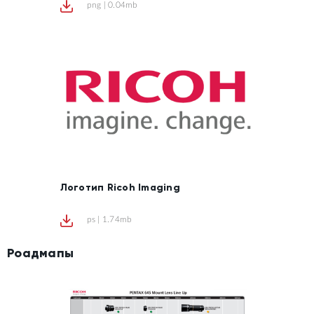
png | 0.04mb
Логотип Ricoh Imaging
ps | 1.74mb
Роадмапы