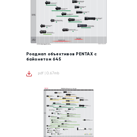
Роадмап объективов PENTAX с
байонетом 645
pdf | 0.67mb