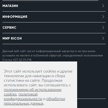
МАГАЗИН
ИНФОРМАЦИЯ
СЕРВИС
МИР RICOH
Данный веб-сайт носит информационный характер и ни при каких
условиях не является публичной офертой, определяемой положениями
Статьи 437 (2) ГК РФ.
Этот сайт использует cookies и другие
технологии для навигации и сбора
статистики на сайте. Продолжая
использовать сайт, вы соглашаетесь с
положениями об использовании
cookies
,
политикой
конфиденциальности
и
обработки
персональных данных
.
© 2015-2026 RICOH IMAGING EUROPE S.A.S