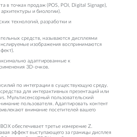
 точках продаж (POS, POI, Digital Signage),
 архитектуры и биологии).
ских технологий, разработки и
ательных средств, называются дисплеями
транслируемые изображения воспринимаются
фект).
аксимально адаптированные к
рименения 3D-очков.
 усилий по интеграции в существующую среду.
 средства для интерактивных презентаций или
ws. Мультисенсорный пользовательский
внимание пользователя. Адаптировать контент
привлекают внимание посетителей вашего
ZBOX обеспечивает третье измерение Z.
давая эффект выступающего за границы дисплея