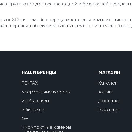
маршрутизатор для беспроводной и безопасной передачи 
ринг 3D-системы (от передачи контента и мониторинга со
ь ваш персонал обслуживанию системы по месту ее нахожд
НАШИ БРЕНДЫ
МАГАЗИН
PENTAX
Каталог
зеркальные камеры
Акции
объективы
Доставка
бинокли
Гарантия
GR
компактные камеры
премиум класса