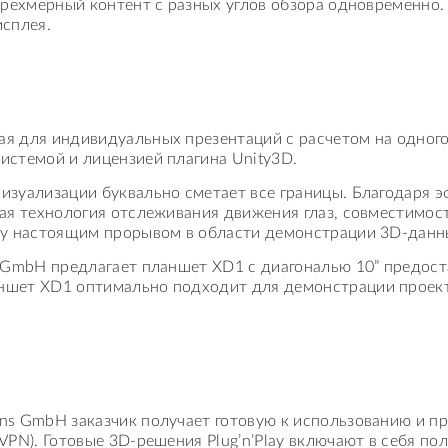
 трехмерный контент с разных углов обзора одновременн
исплея.
я для индивидуальных презентаций с расчетом на одного
истемой и лицензией плагина Unity3D.
изуализации буквально сметает все границы. Благодаря
ная технология отслеживания движения глаз, совместимос
ему настоящим прорывом в области демонстрации 3D-данн
s GmbH предлагает планшет XD1 с диагональю 10” предос
шет XD1 оптимально подходит для демонстрации проектов
ns GmbH заказчик получает готовую к использованию и п
 VPN). Готовые 3D-решения Plug’n’Play включают в себя 