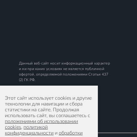
Данный веб-сайт носит информационный характер
и ни при каких условиях не является публичной
офертой, определяемой положениями Статьи 437
(2) ГК РФ.
Этот сайт использует cookies и другие
технологии для навигации и сбора
статистики на сайте. Продолжая
использовать сайт, вы соглашаетесь с
положениями об использовании
cookies
,
политикой
конфиденциальности
и
обработки