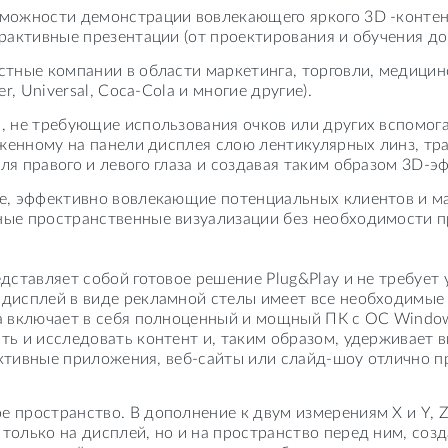
ожности демонстрации вовлекающего яркого 3D -контента в
рактивные презентации (от проектирования и обучения до
тные компании в области маркетинга, торговли, медицин
r, Universal, Coca-Cola и многие другие).
, не требующие использования очков или других вспомог
ложенному на панели дисплея слою лентикулярных линз, 
я правого и левого глаза и создавая таким образом 3D-эф
ые, эффективно вовлекающие потенциальных клиентов и м
ные пространственные визуализации без необходимости п
дставляет собой готовое решение Plug&Play и не требует
дисплей в виде рекламной стелы имеет все необходимые
ла включает в себя полноценный и мощный ПК с ОС Windo
ть и исследовать контент и, таким образом, удерживает 
рактивные приложения, веб-сайты или слайд-шоу отлично 
 пространство. В дополнение к двум измерениям X и Y, 
только на дисплей, но и на пространство перед ним, соз