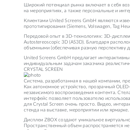
Широкий потенциал рынка включает в себя возм
на мероприятиях, а также персональные и инте
Клиентами United Screens GmbH являются извес
прототипирования (Siemens, Volswagen, Tag Heue
Передовой опыт в 3D-технологиях: 3D-дисплеи
Autostereoscopic 3D (AS3D). Благодаря распо
объемными (обеспечивая разную перспективу дл
United Screens GmbH предлагает интерактивн
индивидуальным задачам заказчика реалистич
CRYSTAL SCREEN
Система, разработанная в нашей компании, пре
Как автономное устройство, прозрачный OLED-
независимого воспроизведения контента. Сте
интерфейс позволяет пользователю использова
для Crystal Screen очень просто. Видео, инте
стенда на выставке, мероприятии или ярмарке.
Дисплеи ZBOX создают уникальное виртуальное
Пространственный объем распространяется не 