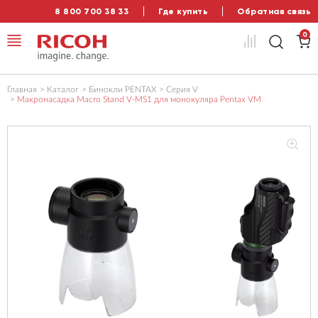
8 800 700 38 33
Где купить
Обратная связь
0
Главная
Каталог
Бинокли PENTAX
Серия V
Макронасадка Macro Stand V-MS1 для монокуляра Pentax VM