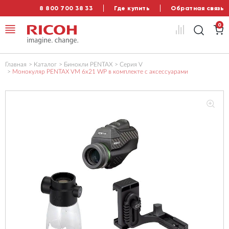
8 800 700 38 33
Где купить
Обратная связь
0
Главная
Каталог
Бинокли PENTAX
Серия V
Монокуляр PENTAX VM 6x21 WP в комплекте с аксессуарами