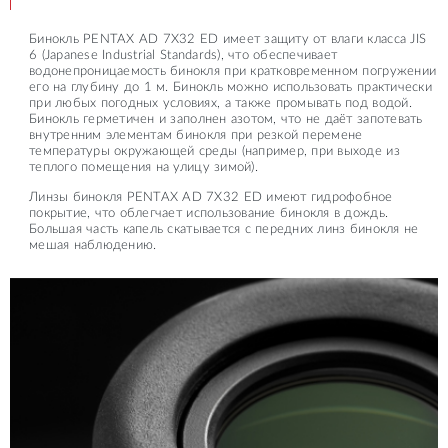
Бинокль PENTAX AD 7X32 ED имеет защиту от влаги класса JIS
6 (Japanese Industrial Standards), что обеспечивает
водонепроницаемость бинокля при кратковременном погружении
его на глубину до 1 м. Бинокль можно использовать практически
при любых погодных условиях, а также промывать под водой.
Бинокль герметичен и заполнен азотом, что не даёт запотевать
внутренним элементам бинокля при резкой перемене
температуры окружающей среды (например, при выходе из
теплого помещения на улицу зимой).
Линзы бинокля PENTAX AD 7X32 ED имеют гидрофобное
покрытие, что облегчает использование бинокля в дождь.
Большая часть капель скатывается с передних линз бинокля не
мешая наблюдению.