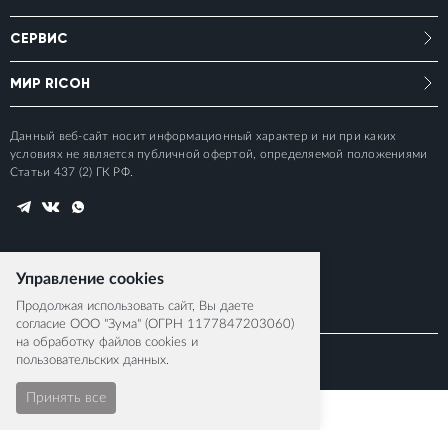
СЕРВИС
МИР RICOH
Данный веб-сайт носит информационный характер и ни при каких
условиях не является публичной офертой, определяемой положениями
Статьи 437 (2) ГК РФ.
Управление cookies
Продолжая использовать сайт, Вы даете
согласие ООО "Зума" (ОГРН 1177847203060)
на обработку файлов cookies и
пользовательских данных.
© 2015-2026 RICOH IMAGING EUROPE S.A.S
Принять все