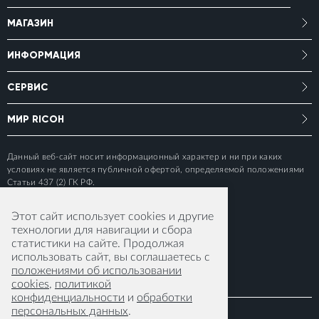
МАГАЗИН
ИНФОРМАЦИЯ
СЕРВИС
МИР RICOH
Данный веб-сайт носит информационный характер и ни при каких
условиях не является публичной офертой, определяемой положениями
Статьи 437 (2) ГК РФ.
Этот сайт использует cookies и другие
технологии для навигации и сбора
статистики на сайте. Продолжая
использовать сайт, вы соглашаетесь с
положениями об использовании
cookies
,
политикой
конфиденциальности
и
обработки
персональных данных
.
© 2015-2026 RICOH IMAGING EUROPE S.A.S