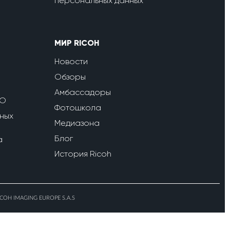
персональных данных
МИР RICOH
Новости
Обзоры
Амбассадоры
ПО
Фотошкола
ных
Медиазона
Блог
a
История Ricoh
ICOH IMAGING EUROPE S.A.S