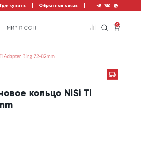
Где купить
Обратная связь
0
А
МИР RICOH
i Adapter Ring 72-82mm
вое кольцо NiSi Ti
2mm