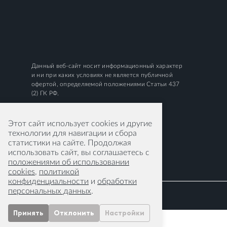
Данный веб-сайт носит информационный характер
и ни при каких условиях не является публичной
офертой, определяемой положениями Статьи 437
(2) ГК РФ.
Этот сайт использует cookies и другие
технологии для навигации и сбора
статистики на сайте. Продолжая
использовать сайт, вы соглашаетесь с
положениями об использовании
cookies
,
политикой
конфиденциальности
и
обработки
персональных данных
.
Принять
Отклонить
Настройки