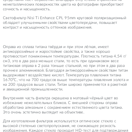
неметаллических поверхностях цвета на фотографии приобретают
сочность и насыщенность.
Светофильтр Nisi Ti Enhance CPL 95mm круговой поляризационный
обладает улучшенными свойствами цветопередачи, повышает
контраст и насыщенность оттенков изображения.
Оправа из сплава титана твёрдая и при этом лёгкая, имеет
антикоррозийные и жаростойкие свойства, а также хорошо
противостоит пониженным температурам. Плотность титана 4,54 г/
см3, это в два раза меньше стали, то есть при одинаковом весе
титановая оправа в 2 раза тоньше стальной, но при этом в два раза
прочнее алюминиевой. Благодаря антикоррозийным свойствам титан
выдерживает воздействие кислот. Температура плавления титана
1670⁰С, что на 700 градусов выше температуры плавления золота и
на 200 градусов выше стали. Титан широко применяется в ракетной
и авиационной промышленности.
Внутренняя часть фильтра окрашена в матовый чёрный цвет во
избежание нежелательных бликов. С внешней стороны оправа
обработана алмазным с сохранением естественного цвета титана.
Это очень эстетично выглядит на объективе.
Для изготовления фильтров используется оптическое стекло с
высокой степенью светопропускания, не снижающее резкость
изображения. Каждое стекло проходит HD-тест для подтверждения