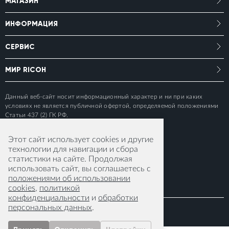
МАГАЗИН
ИНФОРМАЦИЯ
СЕРВИС
МИР RICOH
Данный веб-сайт носит информационный характер и ни при каких
условиях не является публичной офертой, определяемой положениями
Статьи 437 (2) ГК РФ.
Этот сайт использует cookies и другие
технологии для навигации и сбора
статистики на сайте. Продолжая
использовать сайт, вы соглашаетесь с
положениями об использовании
cookies
,
политикой
конфиденциальности
и
обработки
персональных данных
.
© 2015-2026 RICOH IMAGING EUROPE S.A.S