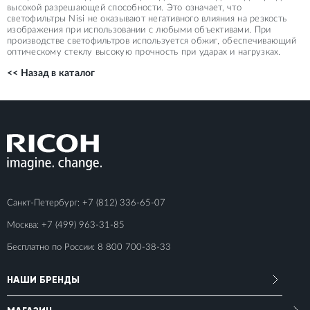
высокой разрешающей способности. Это означает, что
светофильтры Nisi не оказывают негативного влияния на резкость
изображения при использовании с любыми объективами. При
производстве светофильтров используется обжиг, обеспечивающий
оптическому стеклу высокую прочность при ударах и нагрузках.
<< Назад в каталог
Санкт-Петербург:
+7 (812) 336-65-07
Москва:
+7 (499) 963-31-85
Бесплатно по России:
8 800 700-38-33
НАШИ БРЕНДЫ