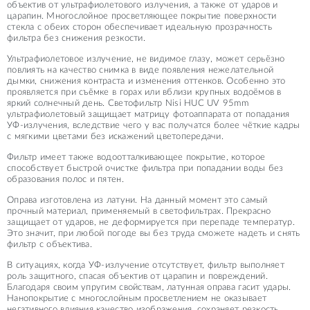
объектив от ультрафиолетового излучения, а также от ударов и
царапин. Многослойное просветляющее покрытие поверхности
стекла с обеих сторон обеспечивает идеальную прозрачность
фильтра без снижения резкости.
Ультрафиолетовое излучение, не видимое глазу, может серьёзно
повлиять на качество снимка в виде появления нежелательной
дымки, снижения контраста и изменения оттенков. Особенно это
проявляется при съёмке в горах или вблизи крупных водоёмов в
яркий солнечный день. Светофильтр Nisi HUC UV 95mm
ультрафиолетовый защищает матрицу фотоаппарата от попадания
УФ-излучения, вследствие чего у вас получатся более чёткие кадры
с мягкими цветами без искажений цветопередачи.
Фильтр имеет также водоотталкивающее покрытие, которое
способствует быстрой очистке фильтра при попадании воды без
образования полос и пятен.
Оправа изготовлена из латуни. На данный момент это самый
прочный материал, применяемый в светофильтрах. Прекрасно
защищает от ударов, не деформируется при перепаде температур.
Это значит, при любой погоде вы без труда сможете надеть и снять
фильтр с объектива.
В ситуациях, когда УФ-излучение отсутствует, фильтр выполняет
роль защитного, спасая объектив от царапин и повреждений.
Благодаря своим упругим свойствам, латунная оправа гасит удары.
Нанопокрытие с многослойным просветлением не оказывает
негативного влияния качество изображения, сохраняет резкость