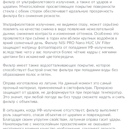
фильтр от ультрафиолетового излучения, а также от ударов и
царапин. Многослойное просветляющее покрытие поверхности
стекла с обеих сторон обеспечивает идеальную прозрачность
фильтра без снижения резкости.
Ультрафиолетовое излучение, не видимое глазу, может серьёзно
повлиять на качество снимка в виде появления нежелательной
дымки, снижения контраста и изменения оттенков. Особенно это
проявляется при съёмке в горах или вблизи крупных водоёмов в
яркий солнечный день. Фильтр NiSi PRO Nano HUC UV Filter
защищает матрицу фотоаппарата от попадания УФ-излучения,
вследствие чего у вас получатся более чёткие кадры с мягкими
цветами без искажений цветопередачи.
Фильтр имеет также водоотталкивающее покрытие, которое
способствует быстрой очистке фильтра при попадании воды без
образования полос и пятен.
Оправа изготовлена из латуни. На данный момент это самый
прочный материал, применяемый в светофильтрах. Прекрасно
защищает от ударов, не деформируется при перепаде температур.
Это значит, при любой погоде вы без труда сможете надеть и снять
фильтр с объектива.
В ситуациях, когда УФ-излучение отсутствует, фильтр выполняет
роль защитного, спасая объектив от царапин и повреждений.
Благодаря своим упругим свойствам, латунная оправа гасит удары.
Нанопокрытие с многослойным просветлением не оказывает
негативного влияния качество изображения, сохраняет резкость