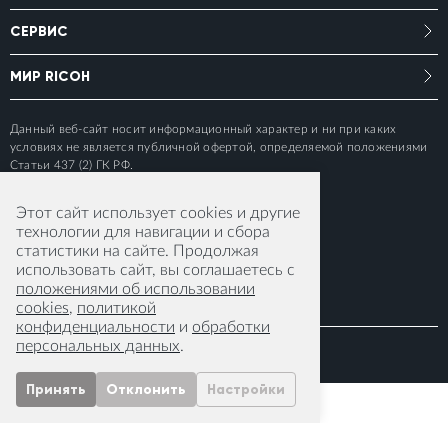
СЕРВИС
МИР RICOH
Данный веб-сайт носит информационный характер и ни при каких
условиях не является публичной офертой, определяемой положениями
Статьи 437 (2) ГК РФ.
Этот сайт использует cookies и другие
технологии для навигации и сбора
статистики на сайте. Продолжая
использовать сайт, вы соглашаетесь с
положениями об использовании
cookies
,
политикой
конфиденциальности
и
обработки
персональных данных
.
© 2015-2026 RICOH IMAGING EUROPE S.A.S
Принять
Отклонить
Настройки