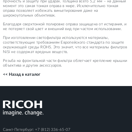
прочность и защиту при ударах. Толщина всего 5,2 мм – на данный
момент это самая тонкая оправа в мире. Исключительно тонкая
оправа позволяет избежать виньетирования даже на
широкоугольных объективах.
Благодаря сверхтонкой полировке оправа защищена от истирания, и
не потеряет свой цвет и внешний вид при частом использовании.
При изготовлении светофильтра используются материалы,
соответствующие требованиям Европейского стандарта по защите
окружающей среды ROHS. Это значит, что все материалы фильтров
NiSi не содержат вредных веществ.
Резьба на фронтальной части фильтра облегчает крепление крышки
объектива и других аксессуаров.
<< Назад в каталог
Санкт-Петербург:
+7 (812) 336-65-07