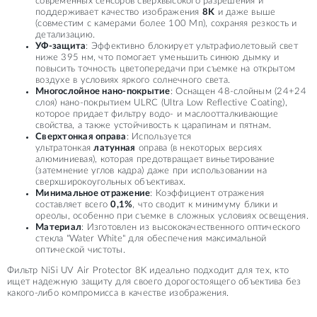
современных сенсоров сверхвысокого разрешения и
поддерживает качество изображения
8K
и даже выше
(совместим с камерами более 100 Мп), сохраняя резкость и
детализацию.
УФ-защита
: Эффективно блокирует ультрафиолетовый свет
ниже 395 нм, что помогает уменьшить синюю дымку и
повысить точность цветопередачи при съемке на открытом
воздухе в условиях яркого солнечного света.
Многослойное нано-покрытие
: Оснащен 48-слойным (24+24
слоя) нано-покрытием ULRC (Ultra Low Reflective Coating),
которое придает фильтру водо- и маслоотталкивающие
свойства, а также устойчивость к царапинам и пятнам.
Сверхтонкая оправа
: Используется
ультратонкая
латунная
оправа (в некоторых версиях
алюминиевая), которая предотвращает виньетирование
(затемнение углов кадра) даже при использовании на
сверхширокоугольных объективах.
Минимальное отражение
: Коэффициент отражения
составляет всего
0,1%
, что сводит к минимуму блики и
ореолы, особенно при съемке в сложных условиях освещения.
Материал
: Изготовлен из высококачественного оптического
стекла "Water White" для обеспечения максимальной
оптической чистоты.
Фильтр NiSi UV Air Protector 8K идеально подходит для тех, кто
ищет надежную защиту для своего дорогостоящего объектива без
какого-либо компромисса в качестве изображения.