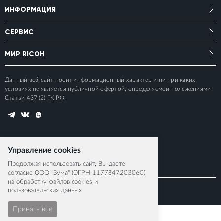
ИНФОРМАЦИЯ
СЕРВИС
МИР RICOH
Данный веб-сайт носит информационный характер и ни при каких
условиях не является публичной офертой, определяемой положениями
Статьи 437 (2) ГК РФ.
Управление cookies
Продолжая использовать сайт, Вы даете
согласие ООО "Зума" (ОГРН 1177847203060)
на обработку файлов cookies и
пользовательских данных.
© 2015-2026 RICOH IMAGING EUROPE S.A.S
Принять все