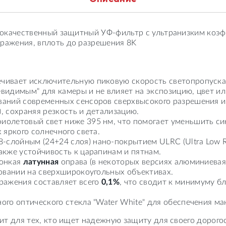
окачественный защитный УФ-фильтр с ультранизким коэ
бражения, вплоть до разрешения 8K
печивает исключительную пиковую скорость светопропуск
невидимым" для камеры и не влияет на экспозицию, цвет ил
бований современных сенсоров сверхвысокого разрешения
, сохраняя резкость и детализацию.
фиолетовый свет ниже 395 нм, что помогает уменьшить с
 яркого солнечного света.
8-слойным (24+24 слоя) нано-покрытием ULRC (Ultra Low Re
акже устойчивость к царапинам и пятнам.
тонкая
латунная
оправа (в некоторых версиях алюминиевая
зовании на сверхширокоугольных объективах.
ражения составляет всего
0,1%
, что сводит к минимуму б
ного оптического стекла "Water White" для обеспечения 
дит для тех, кто ищет надежную защиту для своего дорого