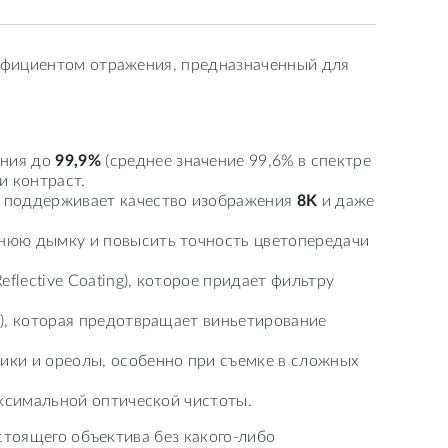
ффициентом отражения, предназначенный для
ания до
99,9%
(среднее значение 99,6% в спектре
и контраст.
 и поддерживает качество изображения
8K
и даже
инюю дымку и повысить точность цветопередачи
flective Coating), которое придает фильтру
), которая предотвращает виньетирование
лики и ореолы, особенно при съемке в сложных
максимальной оптической чистоты.
стоящего объектива без какого-либо