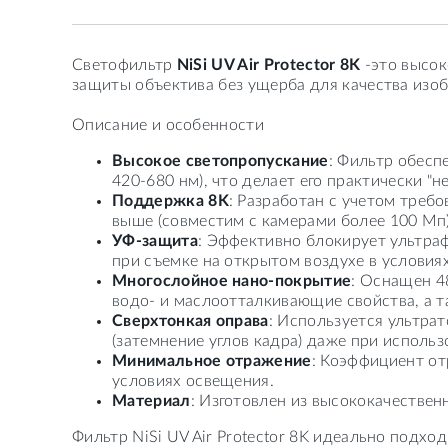
Светофильтр
NiSi UV Air Protector 8K
-это высок
защиты объектива без ущерба для качества изо
Описание и особенности
Высокое светопропускание
: Фильтр обес
420-680 нм), что делает его практически "
Поддержка 8K
: Разработан с учетом тре
выше (совместим с камерами более 100 Мп)
УФ-защита
: Эффективно блокирует ультра
при съемке на открытом воздухе в условиях
Многослойное нано-покрытие
: Оснащен 4
водо- и маслоотталкивающие свойства, а т
Сверхтонкая оправа
: Используется ультра
(затемнение углов кадра) даже при исполь
Минимальное отражение
: Коэффициент от
условиях освещения.
Материал
: Изготовлен из высококачествен
Фильтр NiSi UV Air Protector 8K идеально подхо