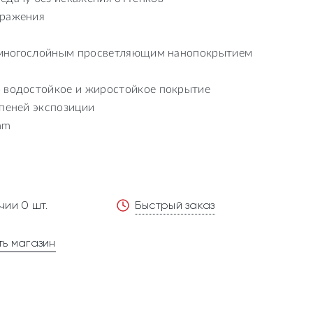
бражения
с многослойным просветляющим нанопокрытием
 водостойкое и жиростойкое покрытие
упеней экспозиции
mm
чии 0 шт.
Быстрый заказ
ь магазин