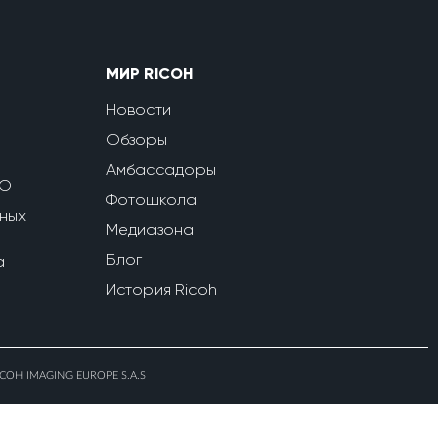
МИР RICOH
Новости
Обзоры
Амбассадоры
ПО
Фотошкола
ных
Медиазона
Блог
a
История Ricoh
ICOH IMAGING EUROPE S.A.S