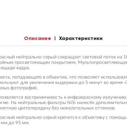
Описание
Характеристики
асный нейтрально-серый сокращает световой поток на 10
ослойным просветляющим покрытием. Мультипросветляюще
лощади кадра.
вета, попадающего в объектив, что позволяет использов
льзуют для увеличения выдержки до 5 минут во время «Зо
жных фотографий.
появляется восприимчивость к инфракрасному излучению,
агме. На нейтральные фильтры NiSi нанесён дополнител
ректную цветопередачу без нежелательных оттенков.
расный нейтрально-серый крепится к объективу с помощь
 мм до 95 мм.