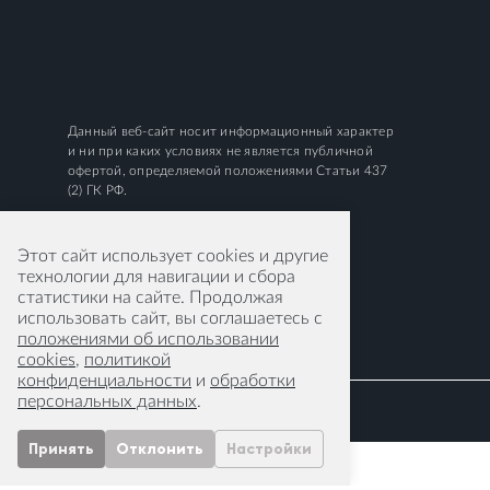
Данный веб-сайт носит информационный характер
и ни при каких условиях не является публичной
офертой, определяемой положениями Статьи 437
(2) ГК РФ.
Этот сайт использует cookies и другие
технологии для навигации и сбора
статистики на сайте. Продолжая
использовать сайт, вы соглашаетесь с
положениями об использовании
cookies
,
политикой
конфиденциальности
и
обработки
персональных данных
.
Принять
Отклонить
Настройки