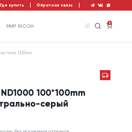
Где купить
Обратная связь
0
А
МИР RICOH
Система 100мм
R ND1000 100*100mm
трально-серый
едачу без искажения оттенков