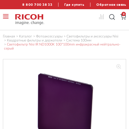
8 800 700 38 33
Где купить
Обратная связь
0
Главная
Каталог
Фотоаксессуары
Светофильтры и аксессуары Nisi
Квадратные фильтры и держатели
Система 100мм
Светофильтр Nisi IR ND1000K 100*100mm инфракрасный нейтрально-
серый