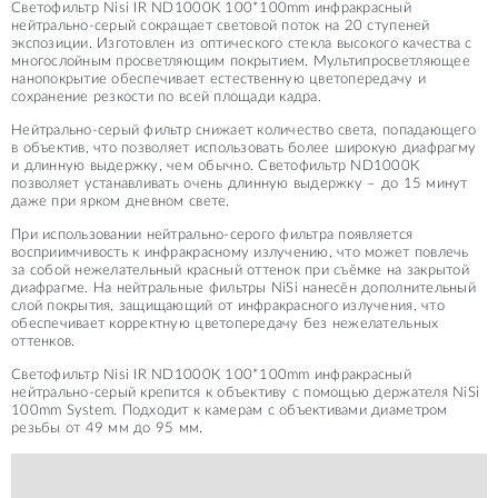
Светофильтр Nisi IR ND1000К 100*100mm инфракрасный
нейтрально-серый сокращает световой поток на 20 ступеней
экспозиции. Изготовлен из оптического стекла высокого качества с
многослойным просветляющим покрытием. Мультипросветляющее
нанопокрытие обеспечивает естественную цветопередачу и
сохранение резкости по всей площади кадра.
Нейтрально-серый фильтр снижает количество света, попадающего
в объектив, что позволяет использовать более широкую диафрагму
и длинную выдержку, чем обычно. Светофильтр ND1000К
позволяет устанавливать очень длинную выдержку – до 15 минут
даже при ярком дневном свете.
При использовании нейтрально-серого фильтра появляется
восприимчивость к инфракрасному излучению, что может повлечь
за собой нежелательный красный оттенок при съёмке на закрытой
диафрагме. На нейтральные фильтры NiSi нанесён дополнительный
слой покрытия, защищающий от инфракрасного излучения, что
обеспечивает корректную цветопередачу без нежелательных
оттенков.
Светофильтр Nisi IR ND1000К 100*100mm инфракрасный
нейтрально-серый крепится к объективу с помощью держателя NiSi
100mm System. Подходит к камерам с объективами диаметром
резьбы от 49 мм до 95 мм.