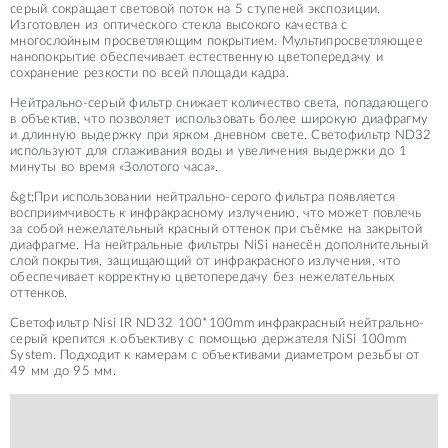
серый сокращает световой поток на 5 ступеней экспозиции.
Изготовлен из оптического стекла высокого качества с
многослойным просветляющим покрытием. Мультипросветляющее
нанопокрытие обеспечивает естественную цветопередачу и
сохранение резкости по всей площади кадра.
Нейтрально-серый фильтр снижает количество света, попадающего
в объектив, что позволяет использовать более широкую диафрагму
и длинную выдержку при ярком дневном свете. Светофильтр ND32
используют для сглаживания воды и увеличения выдержки до 1
минуты во время «Золотого часа».
&gt;При использовании нейтрально-серого фильтра появляется
восприимчивость к инфракрасному излучению, что может повлечь
за собой нежелательный красный оттенок при съёмке на закрытой
диафрагме. На нейтральные фильтры NiSi нанесён дополнительный
слой покрытия, защищающий от инфракрасного излучения, что
обеспечивает корректную цветопередачу без нежелательных
оттенков.
Светофильтр Nisi IR ND32 100*100mm инфракрасный нейтрально-
серый крепится к объективу с помощью держателя NiSi 100mm
System. Подходит к камерам с объективами диаметром резьбы от
49 мм до 95 мм.