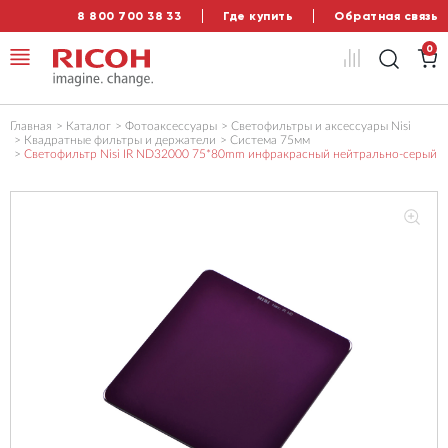
8 800 700 38 33
Где купить
Обратная связь
0
Главная
Каталог
Фотоаксессуары
Светофильтры и аксессуары Nisi
Квадратные фильтры и держатели
Система 75мм
Светофильтр Nisi IR ND32000 75*80mm инфракрасный нейтрально-серый