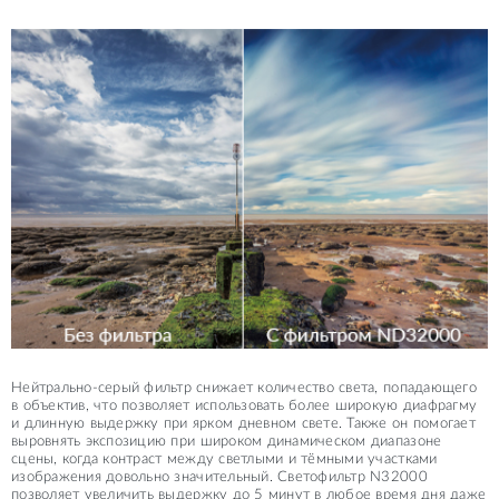
Нейтрально-серый фильтр снижает количество света, попадающего
в объектив, что позволяет использовать более широкую диафрагму
и длинную выдержку при ярком дневном свете. Также он помогает
выровнять экспозицию при широком динамическом диапазоне
сцены, когда контраст между светлыми и тёмными участками
изображения довольно значительный. Светофильтр N32000
позволяет увеличить выдержку до 5 минут в любое время дня даже