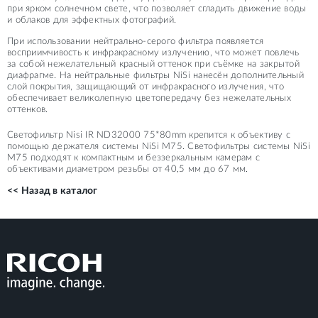
при ярком солнечном свете, что позволяет сгладить движение воды
и облаков для эффектных фотографий.
При использовании нейтрально-серого фильтра появляется
восприимчивость к инфракрасному излучению, что может повлечь
за собой нежелательный красный оттенок при съёмке на закрытой
диафрагме. На нейтральные фильтры NiSi нанесён дополнительный
слой покрытия, защищающий от инфракрасного излучения, что
обеспечивает великолепную цветопередачу без нежелательных
оттенков.
Светофильтр Nisi IR ND32000 75*80mm крепится к объективу с
помощью держателя системы NiSi M75. Светофильтры системы NiSi
M75 подходят к компактным и беззеркальным камерам с
объективами диаметром резьбы от 40,5 мм до 67 мм.
<< Назад в каталог