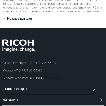
установить держатель системы M75 на любой объектив с резьбой
55 мм. Таким образом, у фотографа появляется возможность
использовать 1 комплект системных светофильтров шириной 75 мм
и держатель М75 с максимальным количеством своих объективов.
<< Назад в каталог
Санкт-Петербург:
+7 (812) 336-65-07
Москва:
+7 (499) 963-31-85
Бесплатно по России:
8 800 700-38-33
НАШИ БРЕНДЫ
МАГАЗИН