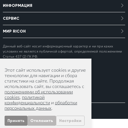
ИНФОРМАЦИЯ
СЕРВИС
МИР RICOH
Данный веб-сайт носит информационный характер и ни при каких
условиях не является публичной офертой, определяемой положениями
Статьи 437 (2) ГК РФ.
Этот сайт использует cookies и другие
технологии для навигации и сбора
статистики на сайте. Продолжая
использовать сайт, вы соглашаетесь с
положениями об использовании
cookies
,
политикой
конфиденциальности
и
обработки
персональных данных
.
© 2015-2026 RICOH IMAGING EUROPE S.A.S
Принять
Отклонить
Настройки